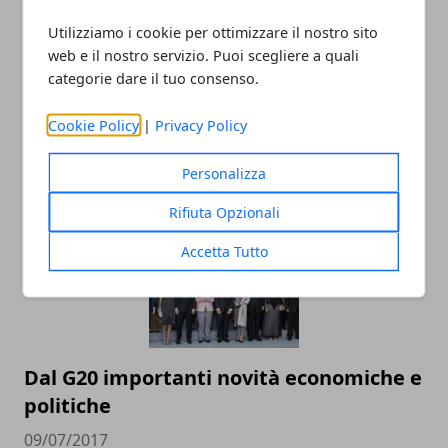
Utilizziamo i cookie per ottimizzare il nostro sito
web e il nostro servizio. Puoi scegliere a quali
categorie dare il tuo consenso.
Cookie Policy
|
Privacy Policy
ARTICOLI CORRELATI
Personalizza
Rifiuta Opzionali
Accetta Tutto
Dal G20 importanti novità economiche e
politiche
09/07/2017