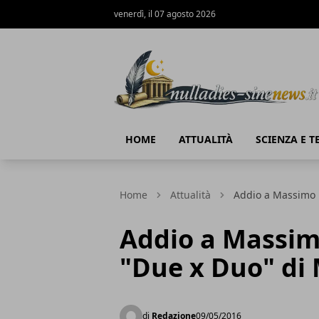
venerdì, il 07 agosto 2026
NullaDies-SineNews
HOME
ATTUALITÀ
SCIENZA E 
Home
Attualità
Addio a Massimo B
Addio a Massimo
"Due x Duo" di
di
Redazione
09/05/2016