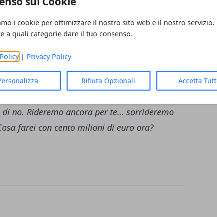
enso sui Cookie
premio Troisi nel 2007. Decibel Bellini, il
o, è stato tra i primi a dare il triste
amo i cookie per ottimizzare il nostro sito web e il nostro servizio.
 Borrelli sulla sua pagina Facebook:
"Hai
re a quali categorie dare il tuo consenso.
o ci toccherà piangere senza sosta. Non ci
Policy
|
Privacy Policy
 mio"
. Così come è apparso un messaggio
le dei Due x Duo:
"Questa mattina troppo
Personalizza
Rifiuta Opzionali
Accetta Tut
ovuto accettare una scrittura da un un
e di no. Rideremo ancora per te… sorrideremo
Cosa farei con cento milioni di euro ora?
.