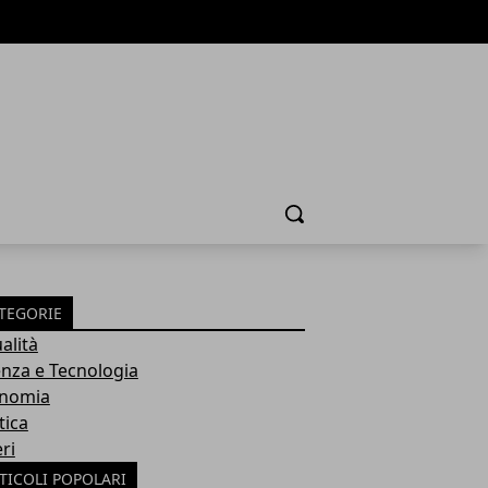
Cerca
TEGORIE
alità
enza e Tecnologia
nomia
tica
ri
TICOLI POPOLARI