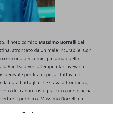
tto, il noto comico
Massimo Borrelli
dei
ina, stroncato da un male incurabile. Con
to
era uno dei comici più amati della
lla Rai. Da diverso tempo i fan avevano
derevole perdita di peso. Tuttavia il
e la dura battaglia che stava affrontando,
voro dei cabarettisti, piaccia o non piaccia,
divertire il pubblico. Massimo Borrelli da
llo spettacolo, riuscendo a vincere con