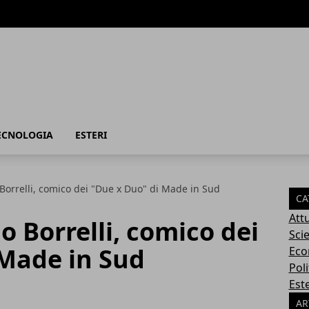
TECNOLOGIA
ESTERI
orrelli, comico dei "Due x Duo" di Made in Sud
CA
Attu
 Borrelli, comico dei
Sci
 Made in Sud
Eco
Poli
Este
AR