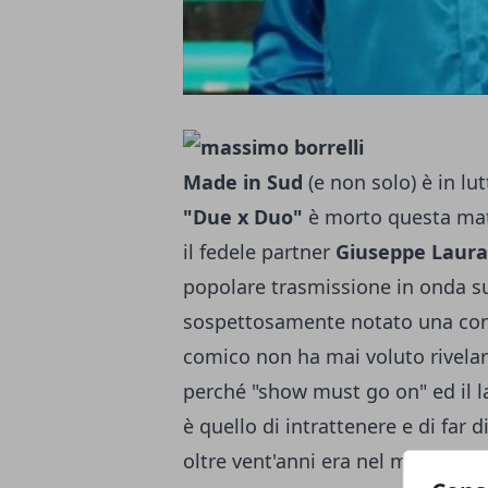
Made in Sud
(e non solo) è in lu
"Due x Duo"
è morto questa matt
il fedele partner
Giuseppe Laura
popolare trasmissione in onda su
sospettosamente notato una consi
comico non ha mai voluto rivelar
perché "show must go on" ed il la
è quello di intrattenere e di far 
oltre vent'anni era nel mondo de