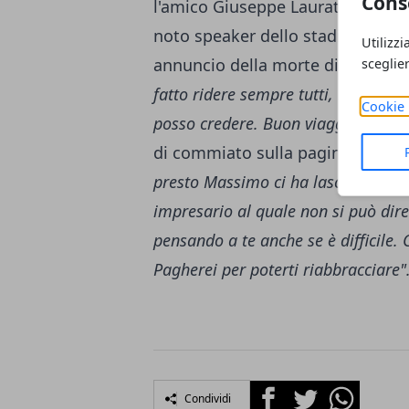
Cons
l'amico Giuseppe Laurato anche il 
noto speaker dello stadio San Paol
Utilizzi
annuncio della morte di Massimo
sceglie
fatto ridere sempre tutti, ma adess
Cookie 
posso credere. Buon viaggio amico
di commiato sulla pagina ufficia
presto Massimo ci ha lasciati. Ha d
impresario al quale non si può dir
pensando a te anche se è difficile. 
Pagherei per poterti riabbracciare"
Facebook
Twitter
Whatsapp
Condividi