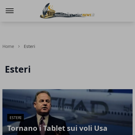
NullaDies-SineNews
Home
Esteri
Esteri
Articoli in Evidenza
ESTERI
Tornano i Tablet sui voli Usa