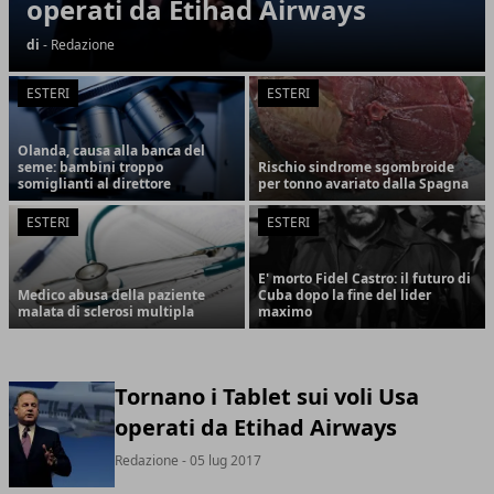
operati da Etihad Airways
di
- Redazione
ESTERI
ESTERI
Olanda, causa alla banca del
seme: bambini troppo
Rischio sindrome sgombroide
somiglianti al direttore
per tonno avariato dalla Spagna
ESTERI
ESTERI
E' morto Fidel Castro: il futuro di
Medico abusa della paziente
Cuba dopo la fine del lider
malata di sclerosi multipla
maximo
Tornano i Tablet sui voli Usa
operati da Etihad Airways
Redazione
- 05 lug 2017