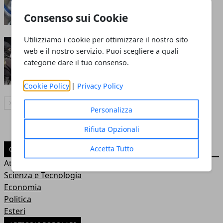
Redazione
- 05 set 2016
Consenso sui Cookie
Utilizziamo i cookie per ottimizzare il nostro sito
Isis, nuovo appello: nel mirino
web e il nostro servizio. Puoi scegliere a quali
anche l'Italia
categorie dare il tuo consenso.
Redazione
- 17 ago 2016
Cookie Policy
|
Privacy Policy
Articolo Successivo
Personalizza
Rifiuta Opzionali
Accetta Tutto
CATEGORIE
Attualità
Scienza e Tecnologia
Economia
Politica
Esteri