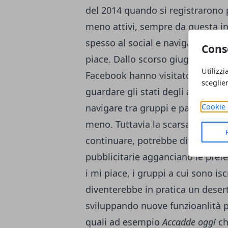
del 2014 quando si registrarono 
meno attivi, sempre da questa in
spesso al social e navigano tra 
Cons
piace. Dallo scorso giugno circa i
Utilizzi
Facebook hanno visitato il sito o
sceglie
guardare gli stati degli altri, a l
Cookie 
navigare tra gruppi e pagine a cu
meno. Tuttavia la scarsa partecip
continuare, potrebbe diventare u
pubblicitarie agganciano le prefe
i mi piace, i gruppi a cui sono isc
diventerebbe in pratica un deser
sviluppando nuove funzioanlità pe
quali ad esempio
Accadde oggi
ch