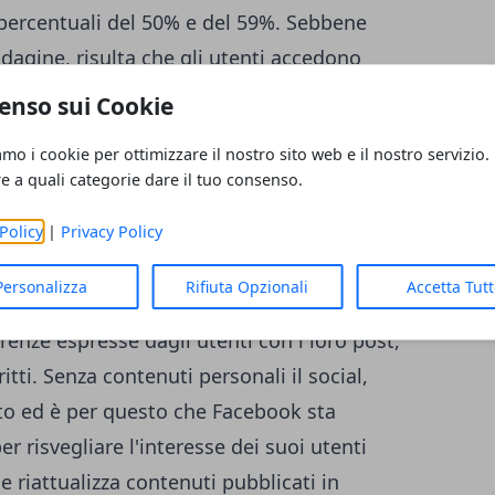
percentuali del 50% e del 59%. Sebbene
dagine, risulta che gli utenti accedono
i suoi contenuti mettendo ad esempio mi
enso sui Cookie
l 65% di 1,49 miliardi di utenti mensili di
amo i cookie per ottimizzare il nostro sito web e il nostro servizio.
gni giorno. Insomma gli utenti si limitano a
re a quali categorie dare il tuo consenso.
eggere le notifiche che li riguardano, a
Policy
|
Privacy Policy
i sono iscritti, ma interagiscono sempre di
azione da parte degli utenti, se dovesse
Personalizza
Rifiuta Opzionali
Accetta Tut
n problema in quanto le inserzioni
renze espresse dagli utenti con i loro post,
ritti. Senza contenuti personali il social,
to ed è per questo che Facebook sta
r risvegliare l'interesse dei suoi utenti
e riattualizza contenuti pubblicati in