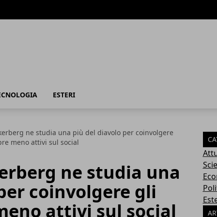
TECNOLOGIA
ESTERI
erberg ne studia una più del diavolo per coinvolgere
CA
re meno attivi sul social
Attu
Sci
erberg ne studia una
Eco
per coinvolgere gli
Poli
Este
eno attivi sul social
AR