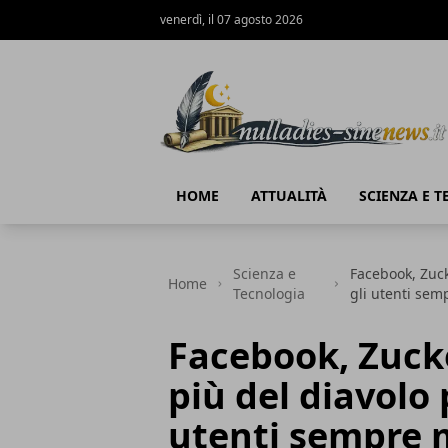
venerdì, il 07 agosto 2026
NullaDies-SineNews
HOME
ATTUALITÀ
SCIENZA E 
Scienza e
Facebook, Zuck
Home
Tecnologia
gli utenti semp
Facebook, Zuck
più del diavolo 
utenti sempre m