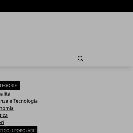
Cerca
TEGORIE
alità
enza e Tecnologia
nomia
tica
ri
TICOLI POPOLARI