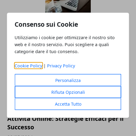
Consenso sui Cookie
L'importanza della salute e sicurezza
nei lavori a turno
Utilizziamo i cookie per ottimizzare il nostro sito
04/11/2024
web e il nostro servizio. Puoi scegliere a quali
categorie dare il tuo consenso.
Cookie Policy
|
Privacy Policy
Personalizza
Rifiuta Opzionali
Accetta Tutto
Come Spiccare e Generare Lead con
Attività Online: Strategie Efficaci per il
Successo