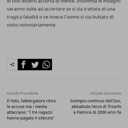
di non essersi accorta di niente. Insomma le indagini
saranno volte ad accertare se si sia trattato di una
tragica fatalità o se invece l'uomo si sia buttato di
sotto volontariamente.
Facebook
Twitter
Whatsapp
Articolo Precedente
Articolo Successivo
Il Volo, l'albergatore ritira
Scempio continuo dell'Isis,
le accuse ma i media
abbattuto l'Arco di Trionfo
attaccano: "I tre ragazzi
a Palmira di 2000 anni fa
hanno pagato il silenzio"