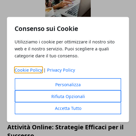
Consenso sui Cookie
L'importanza della salute e sicurezza
nei lavori a turno
Utilizziamo i cookie per ottimizzare il nostro sito
web e il nostro servizio. Puoi scegliere a quali
04/11/2024
categorie dare il tuo consenso.
Cookie Policy
|
Privacy Policy
Personalizza
Rifiuta Opzionali
Accetta Tutto
Come Spiccare e Generare Lead con
Attività Online: Strategie Efficaci per il
Successo