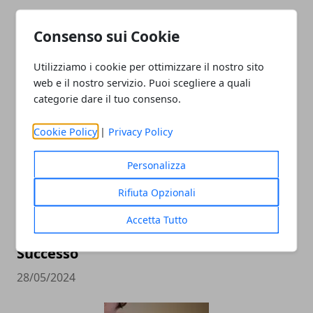
L'importanza della salute e sicurezza
Consenso sui Cookie
nei lavori a turno
04/11/2024
Utilizziamo i cookie per ottimizzare il nostro sito
web e il nostro servizio. Puoi scegliere a quali
categorie dare il tuo consenso.
Cookie Policy
|
Privacy Policy
Personalizza
Rifiuta Opzionali
Come Spiccare e Generare Lead con
Accetta Tutto
Attività Online: Strategie Efficaci per il
Successo
28/05/2024