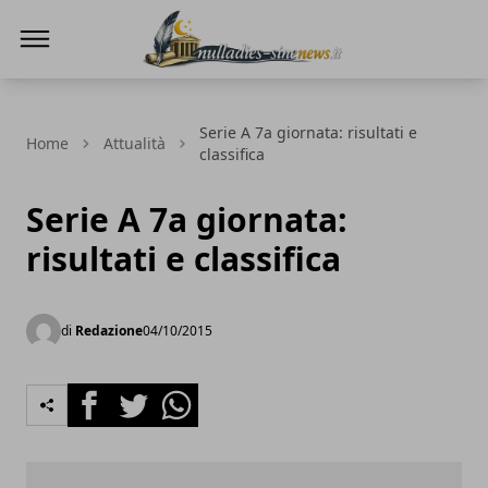
NullaDies-SineNews
Serie A 7a giornata: risultati e
Home
Attualità
classifica
Serie A 7a giornata:
risultati e classifica
di
Redazione
04/10/2015
Facebook
Twitter
Whatsapp