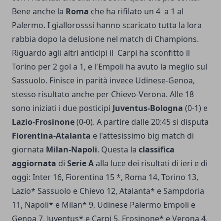
Bene anche la
Roma
che ha rifilato un 4 a 1 al
Palermo. I giallorosssi hanno scaricato tutta la lora
rabbia dopo la delusione nel match di Champions.
Riguardo agli altri anticipi il Carpi ha sconfitto il
Torino per 2 gol a 1, e l'Empoli ha avuto la meglio sul
Sassuolo. Finisce in parità invece Udinese-Genoa,
stesso risultato anche per Chievo-Verona. Alle 18
sono iniziati i due posticipi
Juventus-Bologna
(0-1) e
Lazio-Frosinone
(0-0). A partire dalle 20:45 si disputa
Fiorentina-Atalanta
e l'attesissimo big match di
giornata
Milan-Napoli
. Questa la
classifica
aggiornata
di
Serie A
alla luce dei risultati di ieri e di
oggi: Inter 16, Fiorentina 15 *, Roma 14, Torino 13,
Lazio* Sassuolo e Chievo 12, Atalanta* e Sampdoria
11, Napoli* e Milan* 9, Udinese Palermo Empoli e
Genoa 7, Juventus* e Carpi 5, Frosinone* e Verona 4,