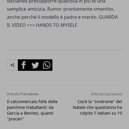
lasciando presupporre qualcosa in più di una
semplice amicizia. Rumor prontamente smentito,
anche perché il modello è padre e marito. GUARDA
IL VIDEO >>>
HANDS TO MYSELF
Facebook
Twitter
Whatsapp
Articolo Precedente
Articolo Successivo
Il calciomercato folle delle
Cos'è la "sindrome" del
panchine traballanti: da
Natale che quest'anno ha
Garcia a Benitez, quanti
colpito 7 italiani su 10
"precari"