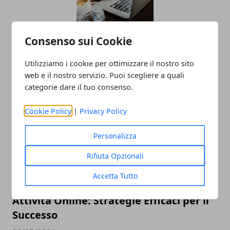
Consenso sui Cookie
L'importanza della salute e sicurezza
nei lavori a turno
Utilizziamo i cookie per ottimizzare il nostro sito
04/11/2024
web e il nostro servizio. Puoi scegliere a quali
categorie dare il tuo consenso.
Cookie Policy
|
Privacy Policy
Personalizza
Rifiuta Opzionali
Accetta Tutto
Come Spiccare e Generare Lead con
Attività Online: Strategie Efficaci per il
Successo