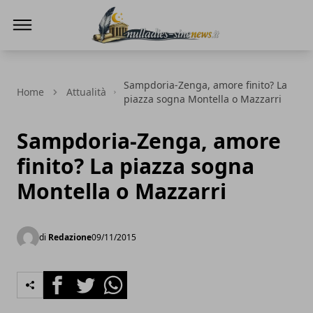
NullaDies-SineNews
Sampdoria-Zenga, amore finito? La
Home
Attualità
piazza sogna Montella o Mazzarri
Sampdoria-Zenga, amore
finito? La piazza sogna
Montella o Mazzarri
di
Redazione
09/11/2015
Facebook
Twitter
Whatsapp