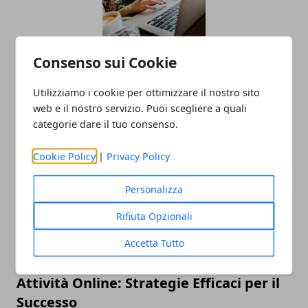
Consenso sui Cookie
L'importanza della salute e sicurezza
nei lavori a turno
Utilizziamo i cookie per ottimizzare il nostro sito
web e il nostro servizio. Puoi scegliere a quali
04/11/2024
categorie dare il tuo consenso.
Cookie Policy
|
Privacy Policy
Personalizza
Rifiuta Opzionali
Accetta Tutto
Come Spiccare e Generare Lead con
Attività Online: Strategie Efficaci per il
Successo