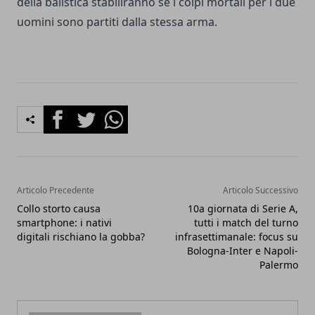
della balistica stabiliranno se i colpi mortali per i due
uomini sono partiti dalla stessa arma.
Facebook
Twitter
Whatsapp
Articolo Precedente
Articolo Successivo
Collo storto causa
10a giornata di Serie A,
smartphone: i nativi
tutti i match del turno
digitali rischiano la gobba?
infrasettimanale: focus su
Bologna-Inter e Napoli-
Palermo