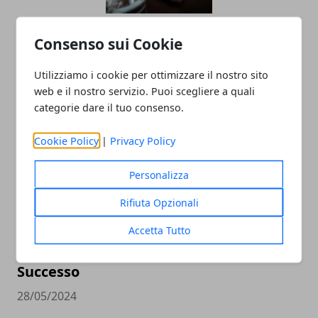
L'importanza della salute e sicurezza
Consenso sui Cookie
nei lavori a turno
Utilizziamo i cookie per ottimizzare il nostro sito
04/11/2024
web e il nostro servizio. Puoi scegliere a quali
categorie dare il tuo consenso.
Cookie Policy
|
Privacy Policy
Personalizza
Rifiuta Opzionali
Come Spiccare e Generare Lead con
Accetta Tutto
Attività Online: Strategie Efficaci per il
Successo
28/05/2024