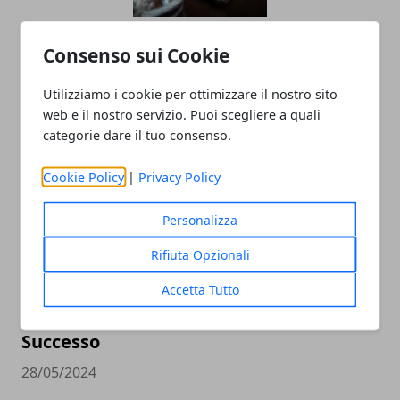
L'importanza della salute e sicurezza
Consenso sui Cookie
nei lavori a turno
Utilizziamo i cookie per ottimizzare il nostro sito
04/11/2024
web e il nostro servizio. Puoi scegliere a quali
categorie dare il tuo consenso.
Cookie Policy
|
Privacy Policy
Personalizza
Rifiuta Opzionali
Come Spiccare e Generare Lead con
Accetta Tutto
Attività Online: Strategie Efficaci per il
Successo
28/05/2024