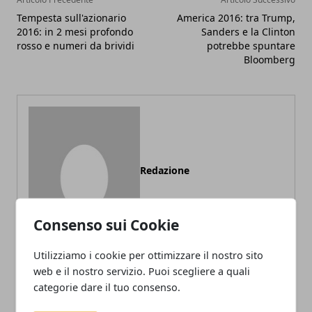
Tempesta sull'azionario
America 2016: tra Trump,
2016: in 2 mesi profondo
Sanders e la Clinton
rosso e numeri da brividi
potrebbe spuntare
Bloomberg
Redazione
Consenso sui Cookie
Utilizziamo i cookie per ottimizzare il nostro sito
web e il nostro servizio. Puoi scegliere a quali
categorie dare il tuo consenso.
ARTICOLI CORRELATI