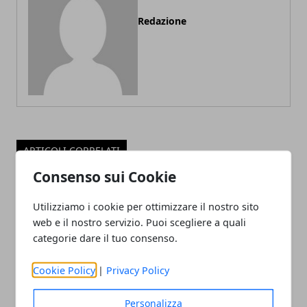
Redazione
ARTICOLI CORRELATI
Consenso sui Cookie
Utilizziamo i cookie per ottimizzare il nostro sito
web e il nostro servizio. Puoi scegliere a quali
categorie dare il tuo consenso.
Cookie Policy
|
Privacy Policy
L'importanza della salute e sicurezza
Personalizza