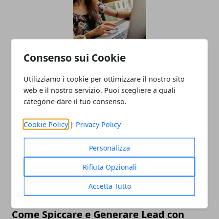
Consenso sui Cookie
L'importanza della salute e sicurezza
Utilizziamo i cookie per ottimizzare il nostro sito
web e il nostro servizio. Puoi scegliere a quali
nei lavori a turno
categorie dare il tuo consenso.
04/11/2024
Cookie Policy
|
Privacy Policy
Personalizza
Rifiuta Opzionali
Accetta Tutto
Come Spiccare e Generare Lead con