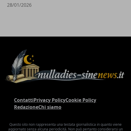
28/01/2026
Contatti
Privacy Policy
Cookie Policy
Redazione
Chi siamo
Questo sito non rappresenta una testata giornalistica in quanto viene
aggiornato senza alcuna periodicità. Non può pertanto considerarsi un