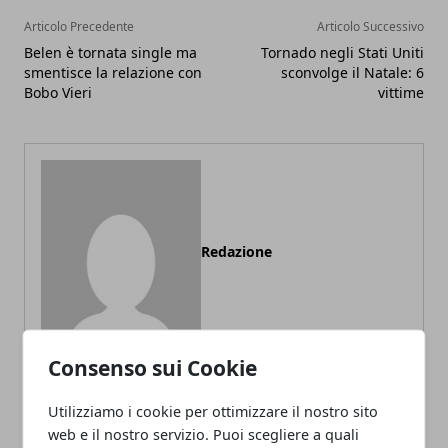
Articolo Precedente
Articolo Successivo
Belen è tornata single ma
Tornado negli Stati Uniti
smentisce la relazione con
sconvolge il Natale: 6
Bobo Vieri
vittime
Redazione
Consenso sui Cookie
Utilizziamo i cookie per ottimizzare il nostro sito
web e il nostro servizio. Puoi scegliere a quali
ARTICOLI CORRELATI