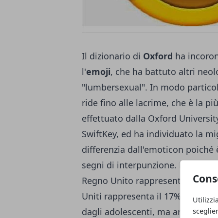
Il dizionario di
Oxford
ha incorona
l'
emoji
, che ha battuto altri neo
"lumbersexual". In modo particola
ride fino alle lacrime, che è la p
effettuato dalla Oxford Universit
SwiftKey, ed ha individuato la mig
differenzia dall'emoticon poich
segni di interpunzione. La faccia 
Cons
Regno Unito rappresenta il 20% de
Uniti rappresenta il 17%. Tra l'al
Utilizzi
dagli adolescenti, ma anche dagl
sceglie