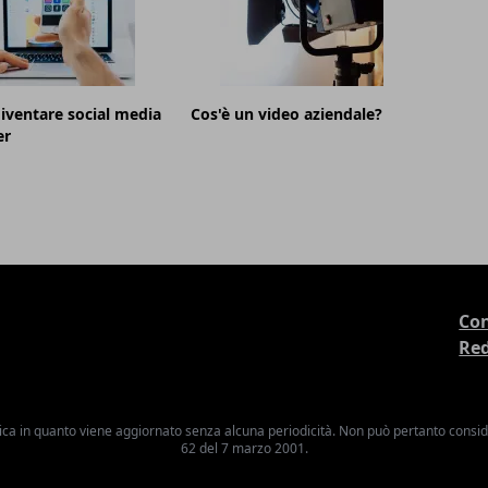
ventare social media
Cos'è un video aziendale?
er
Con
Re
ica in quanto viene aggiornato senza alcuna periodicità. Non può pertanto consider
62 del 7 marzo 2001.