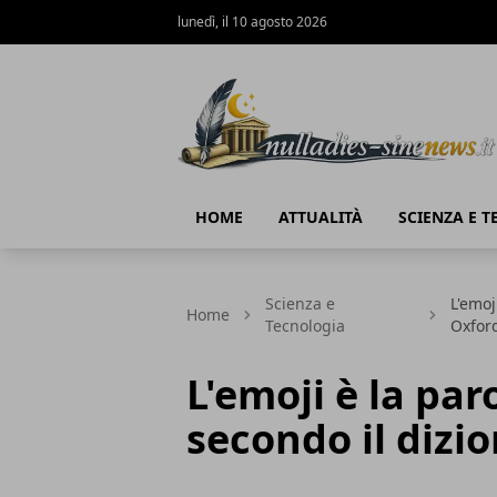
lunedì, il 10 agosto 2026
NullaDies-SineNews
HOME
ATTUALITÀ
SCIENZA E 
Scienza e
L'emoj
Home
Tecnologia
Oxfor
L'emoji è la par
secondo il dizi