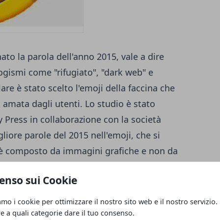
to la parola dell'anno 2015, vale a dire
logismi come "rifugiato", "dark web" e
re è stato scelto l'emoji della faccina che
iù amata dagli utenti. Lo studio è stato
y Press in collaborazione con la società
liore parole del 2015 nell'emoji, che si
é è composto da immagini grafiche e non da
che ride fino alle lacrime in media nel
enso sui Cookie
gli emoji utilizzati, mentre negli Stati
tro gli emoji non solo vengono utilizzati
amo i cookie per ottimizzare il nostro sito web e il nostro servizio.
i adulti che tramite un disegnino riescono
re a quali categorie dare il tuo consenso.