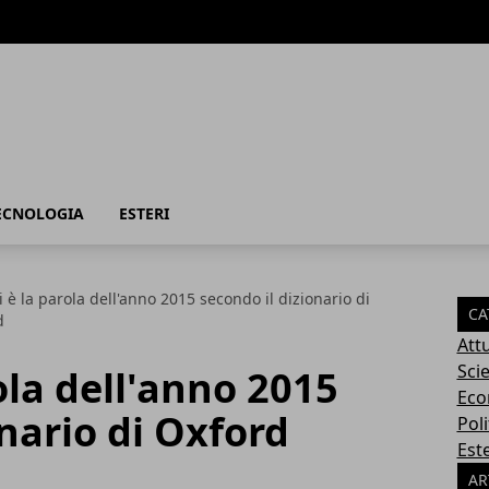
TECNOLOGIA
ESTERI
i è la parola dell'anno 2015 secondo il dizionario di
CA
d
Attu
Sci
ola dell'anno 2015
Eco
onario di Oxford
Poli
Este
AR