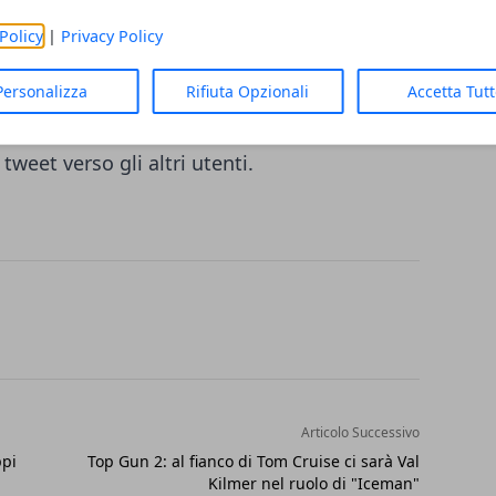
 ironia ed empatia che talvolta è difficile
Policy
|
Privacy Policy
e messaggio. Gli emoji ben presto
che sui social. In realtà già esistono su
Personalizza
Rifiuta Opzionali
Accetta Tut
sando di inserire una serie di emoji da
tweet verso gli altri utenti.
Articolo Successivo
ppi
Top Gun 2: al fianco di Tom Cruise ci sarà Val
Kilmer nel ruolo di "Iceman"