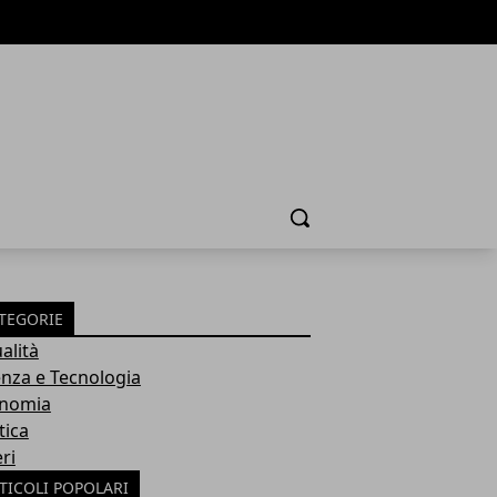
Cerca
TEGORIE
alità
enza e Tecnologia
nomia
tica
ri
TICOLI POPOLARI