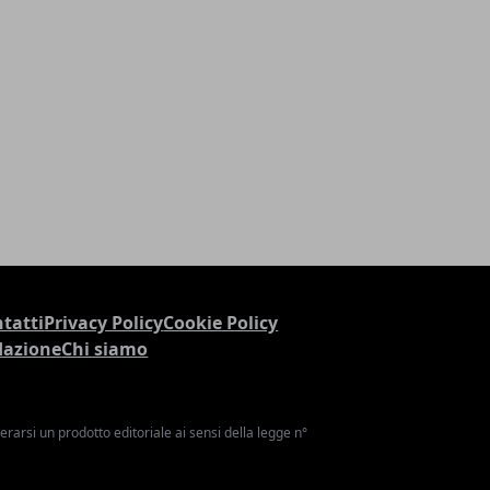
tatti
Privacy Policy
Cookie Policy
dazione
Chi siamo
arsi un prodotto editoriale ai sensi della legge n°