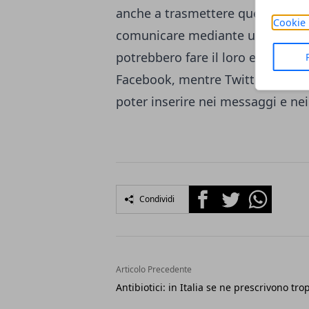
anche a trasmettere quel senso di
Cookie 
comunicare mediante un semplic
potrebbero fare il loro esordio an
Facebook, mentre Twitter sta pen
poter inserire nei messaggi e nei 
Facebook
Twitter
Whatsapp
Condividi
Articolo Precedente
Antibiotici: in Italia se ne prescrivono tro