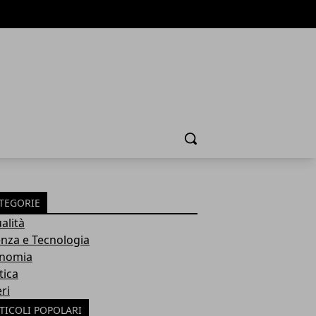
Cerca
TEGORIE
alità
enza e Tecnologia
nomia
tica
ri
TICOLI POPOLARI