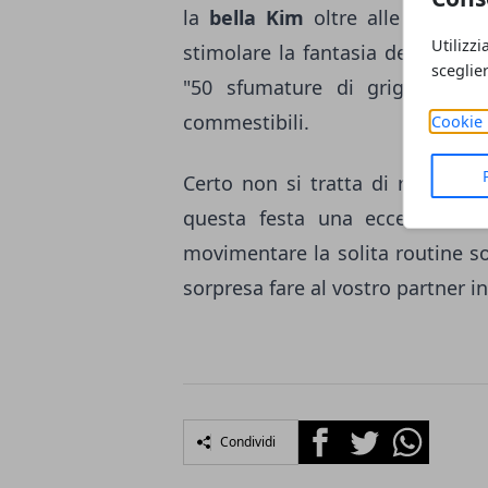
la
bella Kim
oltre alle classic
Utilizzi
stimolare la fantasia del partner
sceglie
"50 sfumature di grigio", ed
commestibili.
Cookie 
Certo non si tratta di regali pe
questa festa una eccezione 
movimentare la solita routine so
sorpresa fare al vostro partner i
Facebook
Twitter
Whatsapp
Condividi