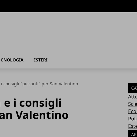
TECNOLOGIA
ESTERI
i consigli "piccanti" per San Valentino
CA
Attu
e i consigli
Sci
San Valentino
Eco
Poli
Este
AR