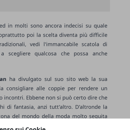
ed in molti sono ancora indecisi su quale
prattutto poi la scelta diventa più difficile
radizionali, vedi l'immancabile scatola di
re a scegliere qualcosa che possa anche
ian
ha divulgato sul suo sito web la sua
da consigliare alle coppie per rendere un
o incontri. Ebbene non si può certo dire che
 di fantasia, anzi tutt'altro. D'altronde la
icona del mondo della moda molto seguita
 imitano il look. In questo elenco piccante
enso sui Cookie