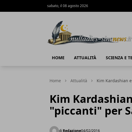
sabato, il 08 agosto 2026
NullaDies-SineNews
HOME
ATTUALITÀ
SCIENZA E 
Home
Attualità
Kim Kardashian e 
Kim Kardashian 
"piccanti" per 
di
Redazione
04/02/2016