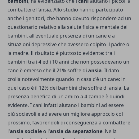
bambini
, ha evidenziato che i
cani
aiutano i piccoli a
combattere l'ansia. Allo studio hanno partecipato
anche i genitori, che hanno dovuto rispondere ad un
questionario relativo alla salute fisica e mentale dei
bambini, all'eventuale presenza di un cane e a
situazioni depressive che avessero colpito il padre o
la madre. Il risultato è piuttosto evidente: tra i
bambini tra i 4 ed i 10 anni che non possedevano un
cane è emerso che il 21% soffre di
ansia
. Il dato
crolla notevolmente quando in casa c'è un cane: in
quel caso è il 12% dei bambini che soffre di ansia. La
presenza benefica di un amico a 4 zampe è quindi
evidente. I cani infatti aiutano i bambini ad essere
più socievoli e ad avere un migliore approccio col
prossimo, favorendoli di conseguenza a combattere
l'
ansia sociale
o l'
ansia da separazione
. Nella