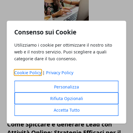
Consenso sui Cookie
L'importanza della salute e sicurezza
Utilizziamo i cookie per ottimizzare il nostro sito
nei lavori a turno
web e il nostro servizio. Puoi scegliere a quali
categorie dare il tuo consenso.
04/11/2024
Cookie Policy
|
Privacy Policy
Personalizza
Rifiuta Opzionali
Accetta Tutto
Come Spiccare e Generare Lead con
Attività Online: Strategie Efficaci per il