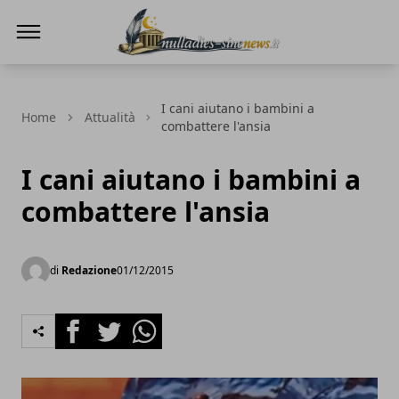
NullaDies-SineNews
I cani aiutano i bambini a
Home
Attualità
combattere l'ansia
I cani aiutano i bambini a
combattere l'ansia
di
Redazione
01/12/2015
Facebook
Twitter
Whatsapp