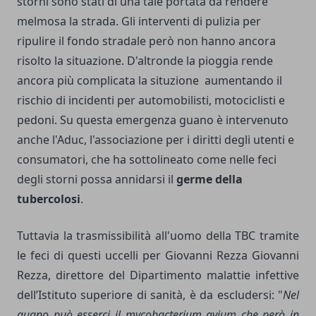
storni sono stati di una tale portata da rendere
melmosa la strada. Gli interventi di pulizia per
ripulire il fondo stradale però non hanno ancora
risolto la situazione. D'altronde la pioggia rende
ancora più complicata la situzione aumentando il
rischio di incidenti per automobilisti, motociclisti e
pedoni. Su questa emergenza guano è intervenuto
anche l'Aduc, l'associazione per i diritti degli utenti e
consumatori, che ha sottolineato come nelle feci
degli storni possa annidarsi il
germe della
tubercolosi
.
Tuttavia la trasmissibilità all'uomo della TBC tramite
le feci di questi uccelli per Giovanni Rezza Giovanni
Rezza, direttore del Dipartimento malattie infettive
dell’Istituto superiore di sanità, è da escludersi: "
Nel
guano può esserci il mycobacterium avium che però in