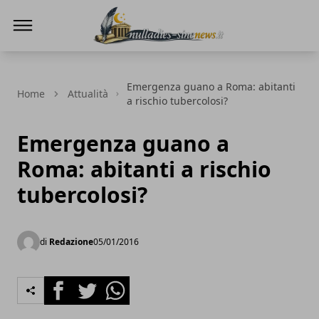
NullaDies-SineNews
Emergenza guano a Roma: abitanti
Home
Attualità
a rischio tubercolosi?
Emergenza guano a
Roma: abitanti a rischio
tubercolosi?
di
Redazione
05/01/2016
Facebook
Twitter
Whatsapp