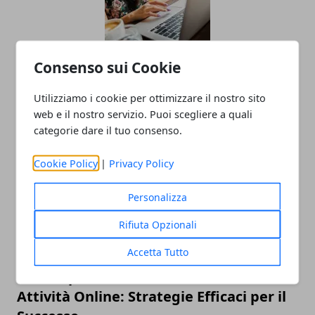
Consenso sui Cookie
L'importanza della salute e sicurezza
Utilizziamo i cookie per ottimizzare il nostro sito
nei lavori a turno
web e il nostro servizio. Puoi scegliere a quali
04/11/2024
categorie dare il tuo consenso.
Cookie Policy
|
Privacy Policy
Personalizza
Rifiuta Opzionali
Accetta Tutto
Come Spiccare e Generare Lead con
Attività Online: Strategie Efficaci per il