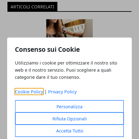
ARTICOLI CORRELATI
Consenso sui Cookie
Utilizziamo i cookie per ottimizzare il nostro sito
web e il nostro servizio. Puoi scegliere a quali
L'importanza della salute e sicurezza
categorie dare il tuo consenso.
nei lavori a turno
Cookie Policy
|
Privacy Policy
04/11/2024
Personalizza
Rifiuta Opzionali
Accetta Tutto