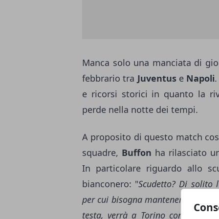
Manca solo una manciata di gior
febbrario tra
Juventus
e
Napoli
.
e ricorsi storici in quanto la ri
perde nella notte dei tempi.
A proposito di questo match cos
squadre,
Buffon
ha rilasciato u
In particolare riguardo allo s
bianconero: "
Scudetto? Di solito l
per cui bisogna mantenere questa t
Cons
testa, verrà a Torino con grande 