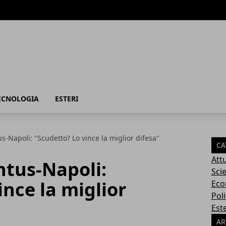
TECNOLOGIA
ESTERI
s-Napoli: "Scudetto? Lo vince la miglior difesa"
CA
Attu
ntus-Napoli:
Sci
ince la miglior
Eco
Poli
Este
AR