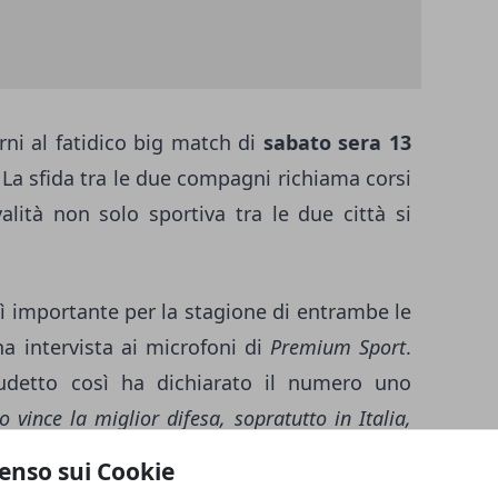
ni al fatidico big match di
sabato sera 13
 La sfida tra le due compagni richiama corsi
valità non solo sportiva tra le due città si
ì importante per la stagione di entrambe le
na intervista ai microfoni di
Premium Sport
.
cudetto così ha dichiarato il numero uno
o vince la miglior difesa, sopratutto in Italia,
radizione: fin qui il Napoli è meritatamente in
enso sui Cookie
entusiasmo e col desiderio di dimostrare sul