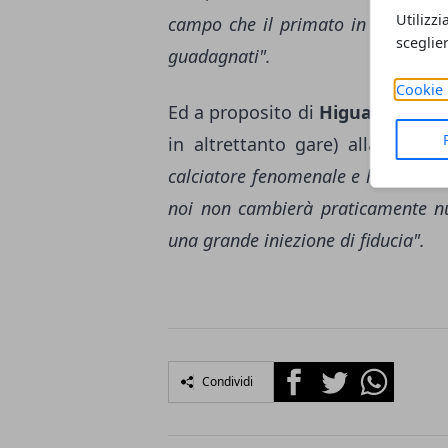
Utilizzi
campo che il primato in classifica
sceglie
guadagnati".
Cookie 
Ed a proposito di
Higuain
che sta
in altrettanto gare) alla conqu
calciatore fenomenale e ha dimostr
noi non cambierà praticamente nu
una grande iniezione di fiducia".
Facebook
Twitter
Whatsapp
Condividi