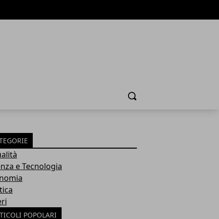
Cerca
TEGORIE
alità
enza e Tecnologia
nomia
tica
ri
TICOLI POPOLARI