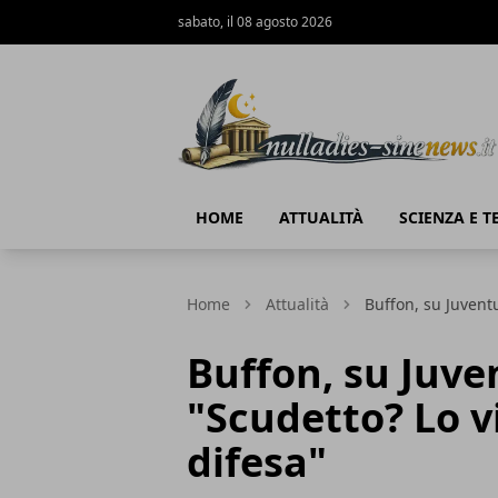
sabato, il 08 agosto 2026
NullaDies-SineNews
HOME
ATTUALITÀ
SCIENZA E 
Home
Attualità
Buffon, su Juventu
Buffon, su Juve
"Scudetto? Lo v
difesa"