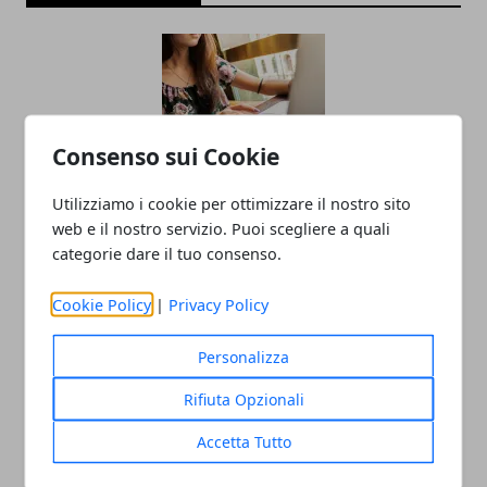
Consenso sui Cookie
Utilizziamo i cookie per ottimizzare il nostro sito
L'importanza della salute e sicurezza
web e il nostro servizio. Puoi scegliere a quali
categorie dare il tuo consenso.
nei lavori a turno
04/11/2024
Cookie Policy
|
Privacy Policy
Personalizza
Rifiuta Opzionali
Accetta Tutto