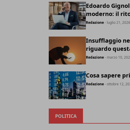
Edoardo Gignoli
moderno: il ri
Redazione
- luglio 21, 202
Insufflaggio nel
riguardo quest
Redazione
- marzo 10, 20
Cosa sapere pri
Redazione
- ottobre 12, 2
POLITICA