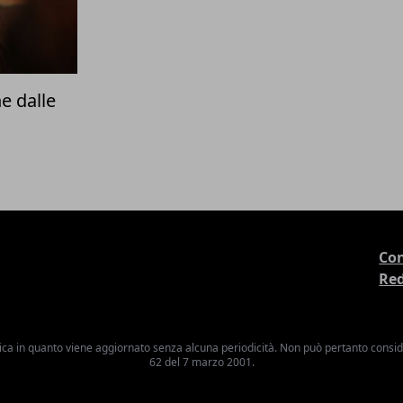
e dalle
Con
Re
ica in quanto viene aggiornato senza alcuna periodicità. Non può pertanto consider
62 del 7 marzo 2001.