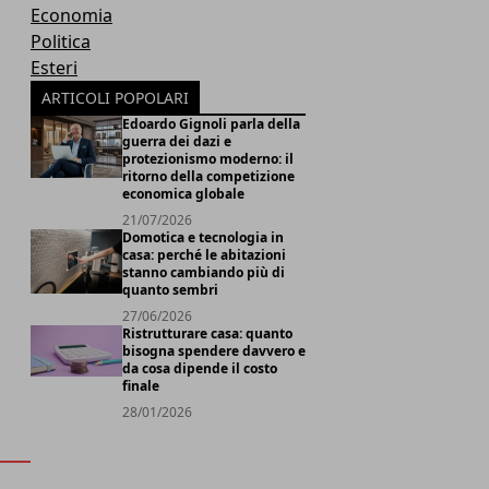
Economia
Politica
Esteri
d
ARTICOLI POPOLARI
Edoardo Gignoli parla della
guerra dei dazi e
protezionismo moderno: il
ritorno della competizione
economica globale
21/07/2026
Domotica e tecnologia in
casa: perché le abitazioni
stanno cambiando più di
quanto sembri
27/06/2026
Ristrutturare casa: quanto
bisogna spendere davvero e
da cosa dipende il costo
finale
28/01/2026