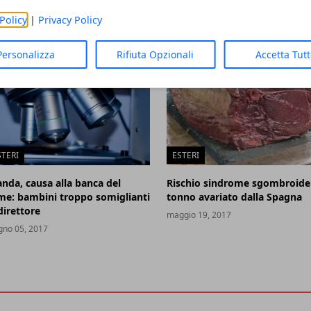
Policy
|
Privacy Policy
Personalizza
Rifiuta Opzionali
Accetta Tut
STERI
ESTERI
anda, causa alla banca del
Rischio sindrome sgombroide
me: bambini troppo somiglianti
tonno avariato dalla Spagna
direttore
maggio 19, 2017
gno 05, 2017