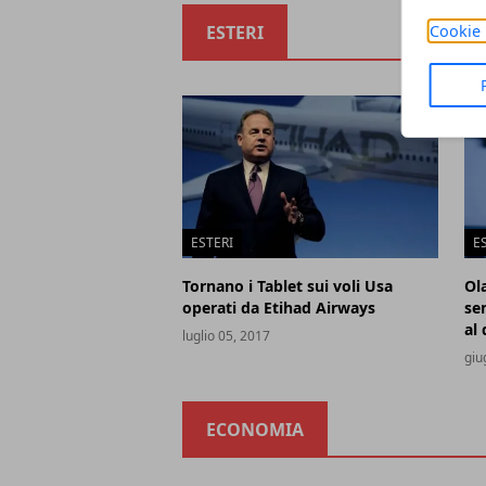
Cookie 
ESTERI
ESTERI
E
Tornano i Tablet sui voli Usa
Ol
operati da Etihad Airways
se
al 
luglio 05, 2017
giu
ECONOMIA