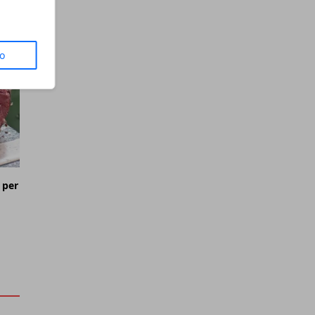
to
 per