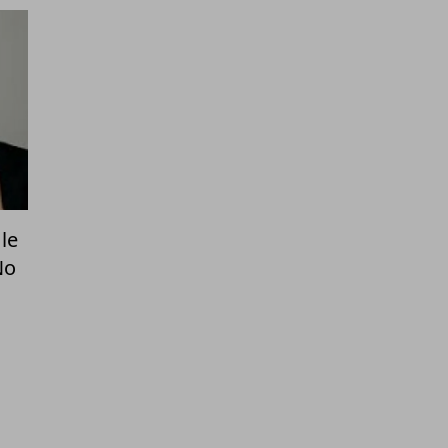
le
No