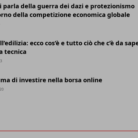
 parla della guerra dei dazi e protezionismo
torno della competizione economica globale
6
l’edilizia: ecco cos’è e tutto ciò che c’è da sap
a tecnica
23
ma di investire nella borsa online
020