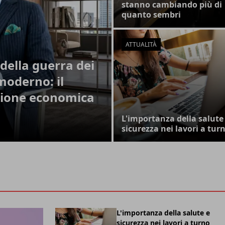
stanno cambiando più di
quanto sembri
ATTUALITÀ
della guerra dei
moderno: il
zione economica
L'importanza della salute
sicurezza nei lavori a tur
L'importanza della salute e
sicurezza nei lavori a turno