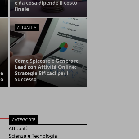
e da cosa dipende il costo
finale
ATTUALITÀ
Come Spiccare e Generare
Lead con Attività Online:
 e
Strategie Efficaci per il
no
Successo
CATEGORIE
Attualità
Scienza e Tecnologia