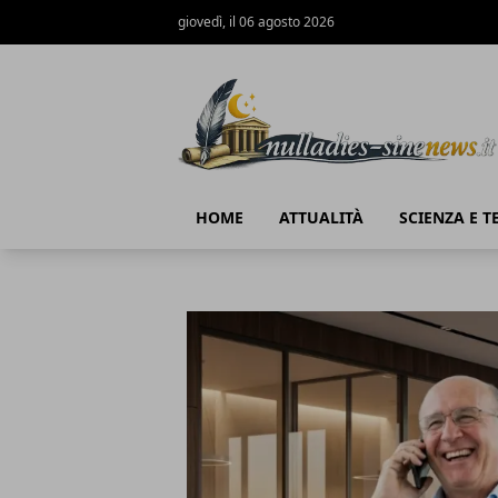
giovedì, il 06 agosto 2026
NullaDies-SineNews
HOME
ATTUALITÀ
SCIENZA E 
NullaDies-SineNews
Articoli in Evidenza