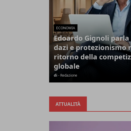
ECONOMIA
Edoardo Gignoli parla 
dazi e protezionismo 
ritorno della competi
globale
di
- Redazione
ATTUALITÀ