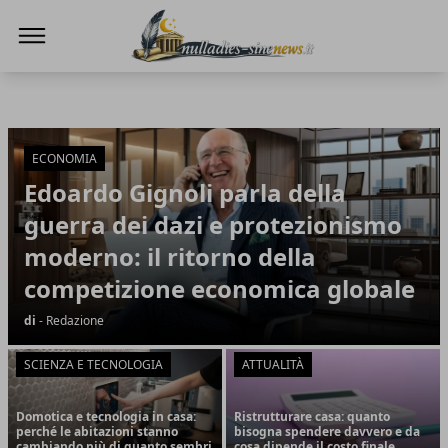
NullaDies-SineNews
NullaDies-SineNews
Articoli in Evidenza
ECONOMIA
Edoardo Gignoli parla della
guerra dei dazi e protezionismo
moderno: il ritorno della
competizione economica globale
di
- Redazione
SCIENZA E TECNOLOGIA
ATTUALITÀ
Domotica e tecnologia in casa:
Ristrutturare casa: quanto
perché le abitazioni stanno
bisogna spendere davvero e da
cambiando più di quanto sembri
cosa dipende il costo finale