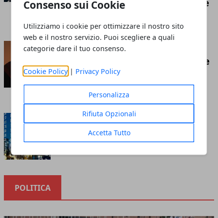
competizione economica globale
Consenso sui Cookie
Redazione
- luglio 21, 2026
Utilizziamo i cookie per ottimizzare il nostro sito
web e il nostro servizio. Puoi scegliere a quali
Insufflaggio nell’edilizia: ecco
categorie dare il tuo consenso.
cos’è e tutto ciò che c’è da sapere
Cookie Policy
|
Privacy Policy
riguardo questa tecnica
Redazione
- marzo 10, 2023
Personalizza
Rifiuta Opzionali
Cosa sapere prima di investire
nella borsa online
Accetta Tutto
Redazione
- ottobre 12, 2020
POLITICA