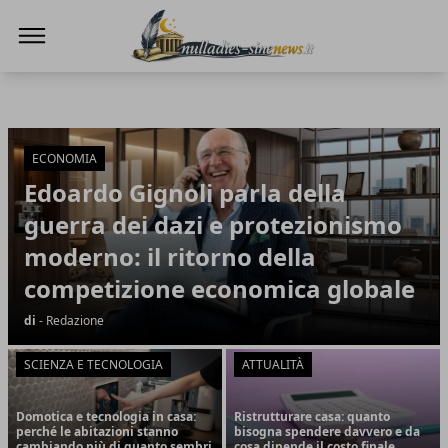
NullaDies-SineNews
NullaDies-SineNews
Articoli in Evidenza
ECONOMIA
Edoardo Gignoli parla della
guerra dei dazi e protezionismo
moderno: il ritorno della
competizione economica globale
di
- Redazione
SCIENZA E TECNOLOGIA
ATTUALITÀ
Domotica e tecnologia in casa:
Ristrutturare casa: quanto
perché le abitazioni stanno
bisogna spendere davvero e da
cambiando più di quanto sembri
cosa dipende il costo finale