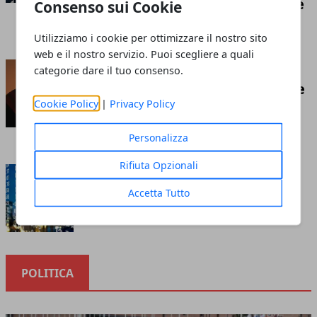
competizione economica globale
Consenso sui Cookie
Redazione
- luglio 21, 2026
Utilizziamo i cookie per ottimizzare il nostro sito
web e il nostro servizio. Puoi scegliere a quali
Insufflaggio nell’edilizia: ecco
categorie dare il tuo consenso.
cos’è e tutto ciò che c’è da sapere
Cookie Policy
|
Privacy Policy
riguardo questa tecnica
Redazione
- marzo 10, 2023
Personalizza
Rifiuta Opzionali
Cosa sapere prima di investire
nella borsa online
Accetta Tutto
Redazione
- ottobre 12, 2020
POLITICA