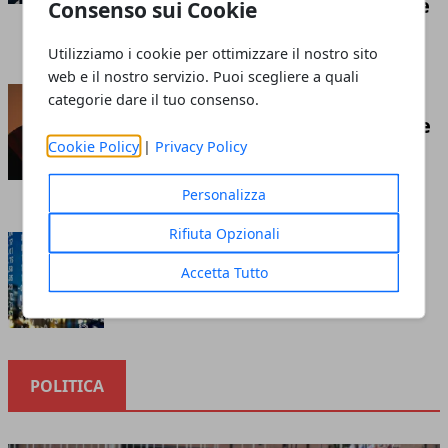
competizione economica globale
Consenso sui Cookie
Redazione
- luglio 21, 2026
Utilizziamo i cookie per ottimizzare il nostro sito
web e il nostro servizio. Puoi scegliere a quali
Insufflaggio nell’edilizia: ecco
categorie dare il tuo consenso.
cos’è e tutto ciò che c’è da sapere
Cookie Policy
|
Privacy Policy
riguardo questa tecnica
Redazione
- marzo 10, 2023
Personalizza
Rifiuta Opzionali
Cosa sapere prima di investire
nella borsa online
Accetta Tutto
Redazione
- ottobre 12, 2020
POLITICA