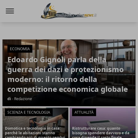
NullaDies-SineNews
NullaDies-SineNews
Articoli in Evidenza
ECONOMIA
Edoardo Gignoli parla della
guerra dei dazi e protezionismo
moderno: il ritorno della
competizione economica globale
di
- Redazione
SCIENZA E TECNOLOGIA
ATTUALITÀ
Domotica e tecnologia in casa:
Ristrutturare casa: quanto
perché le abitazioni stanno
bisogna spendere davvero e da
cambiando più di quanto sembri
cosa dipende il costo finale