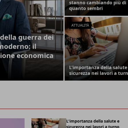
stanno cambiando più di
quanto sembri
ATTUALITÀ
della guerra dei
moderno: il
zione economica
L'importanza della salute
sicurezza nei lavori a tur
L'importanza della salute e
sicurezza nei lavori a turno