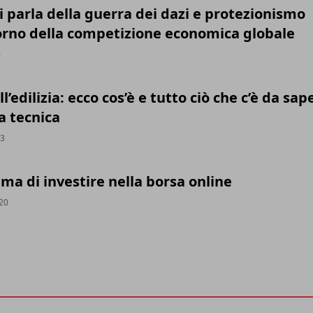
 parla della guerra dei dazi e protezionismo
torno della competizione economica globale
6
l’edilizia: ecco cos’è e tutto ciò che c’è da sap
a tecnica
23
ma di investire nella borsa online
020