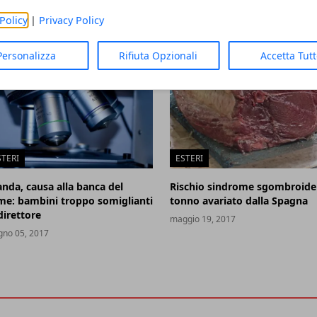
Policy
|
Privacy Policy
Personalizza
Rifiuta Opzionali
Accetta Tut
STERI
ESTERI
anda, causa alla banca del
Rischio sindrome sgombroide
me: bambini troppo somiglianti
tonno avariato dalla Spagna
direttore
maggio 19, 2017
gno 05, 2017