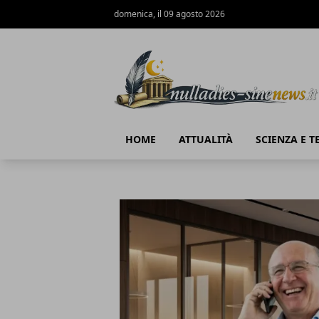
domenica, il 09 agosto 2026
NullaDies-SineNews
HOME
ATTUALITÀ
SCIENZA E 
NullaDies-SineNews
Articoli in Evidenza