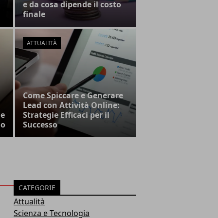
e da cosa dipende il costo
finale
ATTUALITÀ
Come Spiccare e Generare
Lead con Attività Online:
 e
Strategie Efficaci per il
no
Successo
CATEGORIE
Attualità
Scienza e Tecnologia