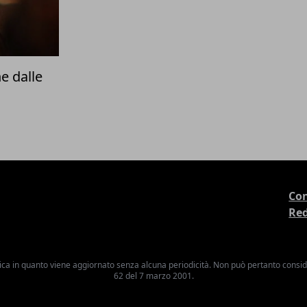
e dalle
Con
Re
ica in quanto viene aggiornato senza alcuna periodicità. Non può pertanto consider
62 del 7 marzo 2001.