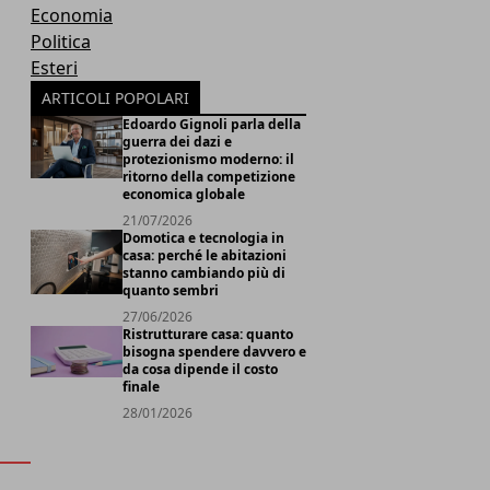
Economia
Politica
Esteri
d
ARTICOLI POPOLARI
Edoardo Gignoli parla della
guerra dei dazi e
protezionismo moderno: il
ritorno della competizione
economica globale
21/07/2026
Domotica e tecnologia in
casa: perché le abitazioni
stanno cambiando più di
quanto sembri
27/06/2026
Ristrutturare casa: quanto
bisogna spendere davvero e
da cosa dipende il costo
finale
28/01/2026