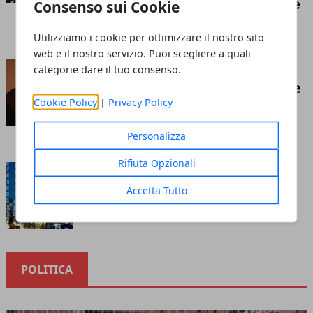
competizione economica globale
Consenso sui Cookie
Redazione
- luglio 21, 2026
Utilizziamo i cookie per ottimizzare il nostro sito
web e il nostro servizio. Puoi scegliere a quali
Insufflaggio nell’edilizia: ecco
categorie dare il tuo consenso.
cos’è e tutto ciò che c’è da sapere
Cookie Policy
|
Privacy Policy
riguardo questa tecnica
Redazione
- marzo 10, 2023
Personalizza
Rifiuta Opzionali
Cosa sapere prima di investire
nella borsa online
Accetta Tutto
Redazione
- ottobre 12, 2020
POLITICA