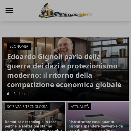
NullaDies-SineNews
NullaDies-SineNews
Articoli in Evidenza
ECONOMIA
Edoardo Gignoli parla della
guerra dei dazi e protezionismo
moderno: il ritorno della
competizione economica globale
di
- Redazione
SCIENZA E TECNOLOGIA
ATTUALITÀ
Domotica e tecnologia in casa:
Ristrutturare casa: quanto
perché le abitazioni stanno
bisogna spendere davvero e da
cambiando più di quanto sembri
cosa dipende il costo finale