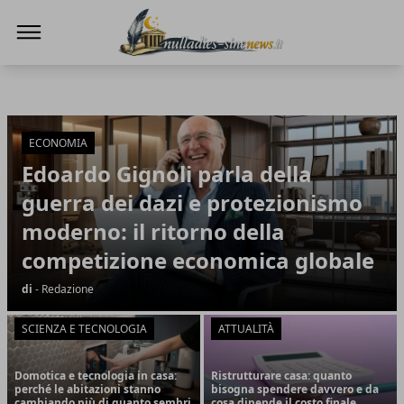
NullaDies-SineNews
NullaDies-SineNews
Articoli in Evidenza
ECONOMIA
Edoardo Gignoli parla della
guerra dei dazi e protezionismo
moderno: il ritorno della
competizione economica globale
di
- Redazione
SCIENZA E TECNOLOGIA
ATTUALITÀ
Domotica e tecnologia in casa:
Ristrutturare casa: quanto
perché le abitazioni stanno
bisogna spendere davvero e da
cambiando più di quanto sembri
cosa dipende il costo finale