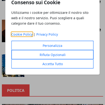
competizione economica globale
Consenso sui Cookie
Redazione
- luglio 21, 2026
Utilizziamo i cookie per ottimizzare il nostro sito
web e il nostro servizio. Puoi scegliere a quali
Insufflaggio nell’edilizia: ecco
categorie dare il tuo consenso.
cos’è e tutto ciò che c’è da sapere
Cookie Policy
|
Privacy Policy
riguardo questa tecnica
Redazione
- marzo 10, 2023
Personalizza
Rifiuta Opzionali
Cosa sapere prima di investire
nella borsa online
Accetta Tutto
Redazione
- ottobre 12, 2020
POLITICA