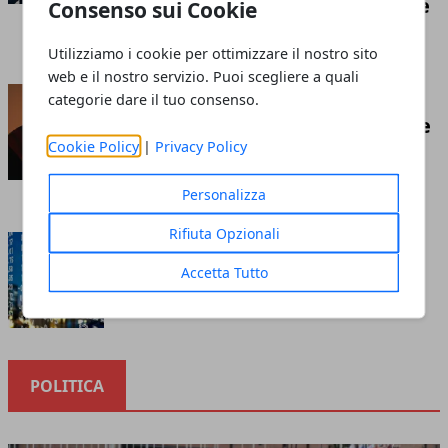
competizione economica globale
Consenso sui Cookie
Redazione
- luglio 21, 2026
Utilizziamo i cookie per ottimizzare il nostro sito
web e il nostro servizio. Puoi scegliere a quali
Insufflaggio nell’edilizia: ecco
categorie dare il tuo consenso.
cos’è e tutto ciò che c’è da sapere
Cookie Policy
|
Privacy Policy
riguardo questa tecnica
Redazione
- marzo 10, 2023
Personalizza
Rifiuta Opzionali
Cosa sapere prima di investire
nella borsa online
Accetta Tutto
Redazione
- ottobre 12, 2020
POLITICA