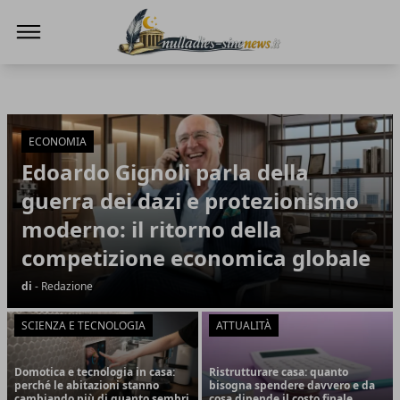
NullaDies-SineNews
NullaDies-SineNews
Articoli in Evidenza
ECONOMIA
Edoardo Gignoli parla della
guerra dei dazi e protezionismo
moderno: il ritorno della
competizione economica globale
di
- Redazione
SCIENZA E TECNOLOGIA
ATTUALITÀ
Domotica e tecnologia in casa:
Ristrutturare casa: quanto
perché le abitazioni stanno
bisogna spendere davvero e da
cambiando più di quanto sembri
cosa dipende il costo finale