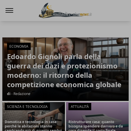
NullaDies-SineNews
NullaDies-SineNews
Articoli in Evidenza
ECONOMIA
Edoardo Gignoli parla della
guerra dei dazi e protezionismo
moderno: il ritorno della
competizione economica globale
di
- Redazione
SCIENZA E TECNOLOGIA
ATTUALITÀ
Domotica e tecnologia in casa:
Ristrutturare casa: quanto
perché le abitazioni stanno
bisogna spendere davvero e da
cambiando più di quanto sembri
cosa dipende il costo finale