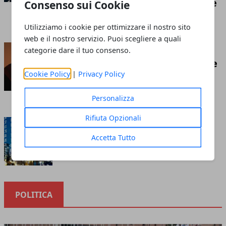
competizione economica globale
Consenso sui Cookie
Redazione
- luglio 21, 2026
Utilizziamo i cookie per ottimizzare il nostro sito
web e il nostro servizio. Puoi scegliere a quali
Insufflaggio nell’edilizia: ecco
categorie dare il tuo consenso.
cos’è e tutto ciò che c’è da sapere
Cookie Policy
|
Privacy Policy
riguardo questa tecnica
Redazione
- marzo 10, 2023
Personalizza
Rifiuta Opzionali
Cosa sapere prima di investire
nella borsa online
Accetta Tutto
Redazione
- ottobre 12, 2020
POLITICA