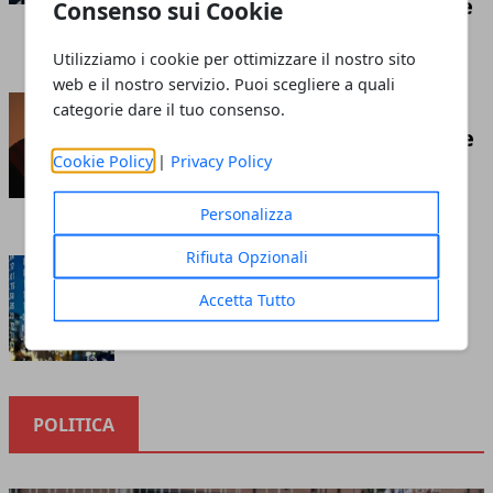
competizione economica globale
Consenso sui Cookie
Redazione
- luglio 21, 2026
Utilizziamo i cookie per ottimizzare il nostro sito
web e il nostro servizio. Puoi scegliere a quali
Insufflaggio nell’edilizia: ecco
categorie dare il tuo consenso.
cos’è e tutto ciò che c’è da sapere
Cookie Policy
|
Privacy Policy
riguardo questa tecnica
Redazione
- marzo 10, 2023
Personalizza
Rifiuta Opzionali
Cosa sapere prima di investire
nella borsa online
Accetta Tutto
Redazione
- ottobre 12, 2020
POLITICA