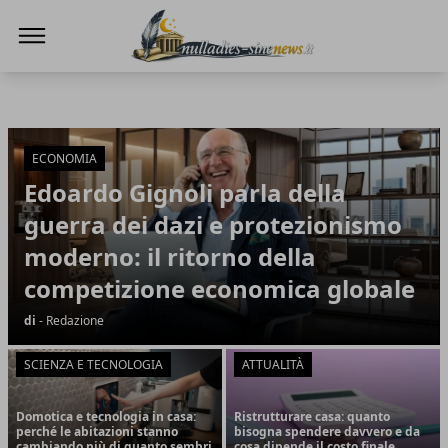
NullaDies-SineNews
NullaDies-SineNews
Articoli in Evidenza
ECONOMIA
Edoardo Gignoli parla della
guerra dei dazi e protezionismo
moderno: il ritorno della
competizione economica globale
di
- Redazione
SCIENZA E TECNOLOGIA
ATTUALITÀ
Domotica e tecnologia in casa:
Ristrutturare casa: quanto
perché le abitazioni stanno
bisogna spendere davvero e da
cambiando più di quanto sembri
cosa dipende il costo finale