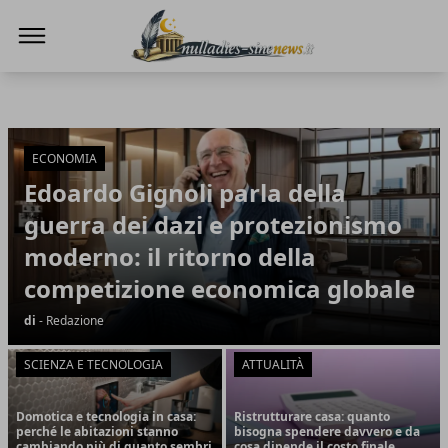
NullaDies-SineNews
NullaDies-SineNews
Articoli in Evidenza
ECONOMIA
Edoardo Gignoli parla della
guerra dei dazi e protezionismo
moderno: il ritorno della
competizione economica globale
di
- Redazione
SCIENZA E TECNOLOGIA
ATTUALITÀ
Domotica e tecnologia in casa:
Ristrutturare casa: quanto
perché le abitazioni stanno
bisogna spendere davvero e da
cambiando più di quanto sembri
cosa dipende il costo finale