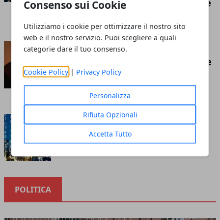
competizione economica globale
Consenso sui Cookie
Redazione
- luglio 21, 2026
Utilizziamo i cookie per ottimizzare il nostro sito
web e il nostro servizio. Puoi scegliere a quali
Insufflaggio nell’edilizia: ecco
categorie dare il tuo consenso.
cos’è e tutto ciò che c’è da sapere
Cookie Policy
|
Privacy Policy
riguardo questa tecnica
Redazione
- marzo 10, 2023
Personalizza
Rifiuta Opzionali
Cosa sapere prima di investire
nella borsa online
Accetta Tutto
Redazione
- ottobre 12, 2020
POLITICA