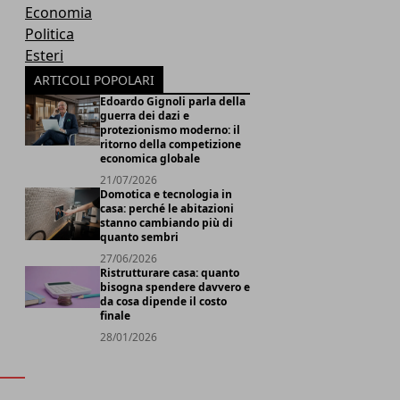
Economia
Politica
Esteri
d
ARTICOLI POPOLARI
Edoardo Gignoli parla della
guerra dei dazi e
protezionismo moderno: il
ritorno della competizione
economica globale
21/07/2026
Domotica e tecnologia in
casa: perché le abitazioni
stanno cambiando più di
quanto sembri
27/06/2026
Ristrutturare casa: quanto
bisogna spendere davvero e
da cosa dipende il costo
finale
28/01/2026