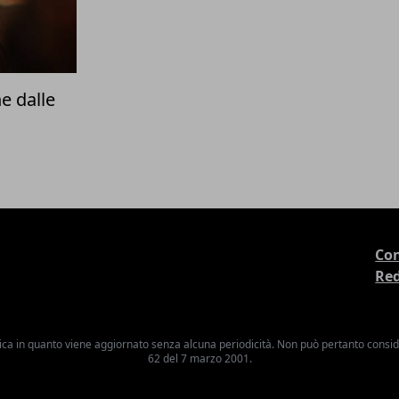
e dalle
Con
Re
ica in quanto viene aggiornato senza alcuna periodicità. Non può pertanto consider
62 del 7 marzo 2001.