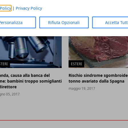
Policy
|
Privacy Policy
Personalizza
Rifiuta Opzionali
Accetta Tut
STERI
ESTERI
anda, causa alla banca del
Rischio sindrome sgombroide
me: bambini troppo somiglianti
tonno avariato dalla Spagna
direttore
maggio 19, 2017
gno 05, 2017