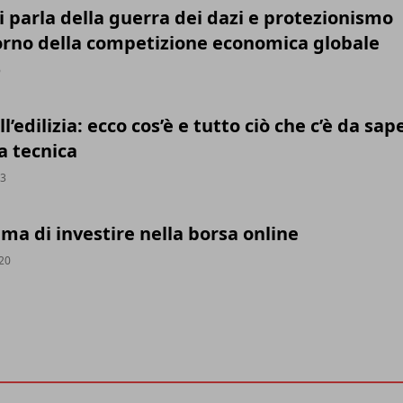
 parla della guerra dei dazi e protezionismo
torno della competizione economica globale
6
l’edilizia: ecco cos’è e tutto ciò che c’è da sap
a tecnica
23
ma di investire nella borsa online
020