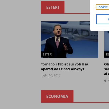
Cookie 
ESTERI
ESTERI
E
Tornano i Tablet sui voli Usa
Ol
operati da Etihad Airways
se
al 
luglio 05, 2017
giu
ECONOMIA