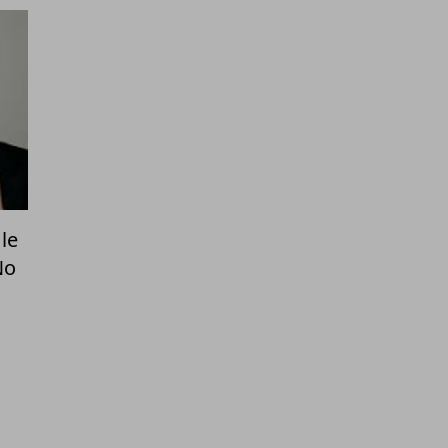
le
No