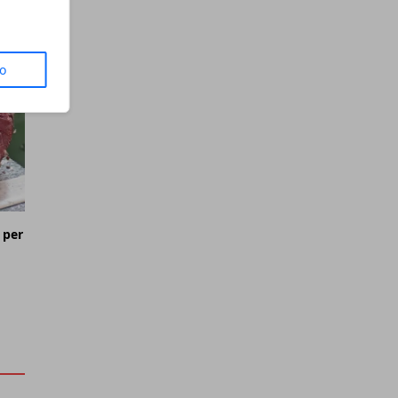
to
 per