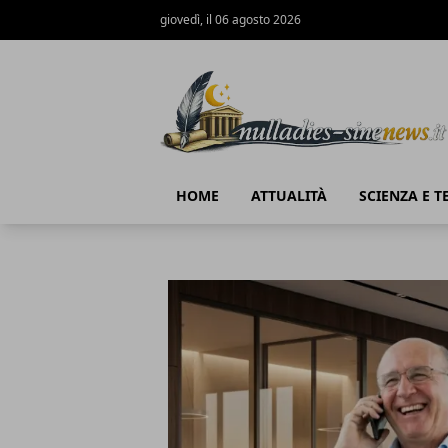
giovedì, il 06 agosto 2026
NullaDies-SineNews
HOME
ATTUALITÀ
SCIENZA E 
NullaDies-SineNews
Articoli in Evidenza