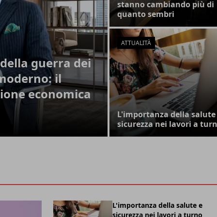
stanno cambiando più di
quanto sembri
ATTUALITÀ
della guerra dei
moderno: il
zione economica
L'importanza della salute
sicurezza nei lavori a tur
L'importanza della salute e
sicurezza nei lavori a turno