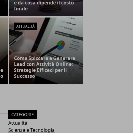
e da cosa dipende il costo
finale
ATTUALITÀ
Come Spiccare e Generare
Lead con Attività Online:
 e
Strategie Efficaci per il
no
Successo
CATEGORIE
Attualità
Scienza e Tecnologia