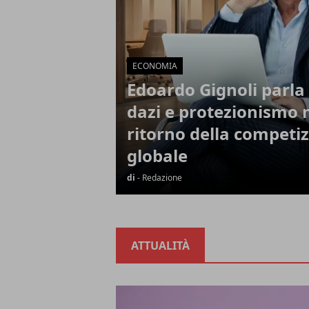
ECONOMIA
Edoardo Gignoli parla 
dazi e protezionismo 
ritorno della competi
globale
di
- Redazione
ATTUALITÀ