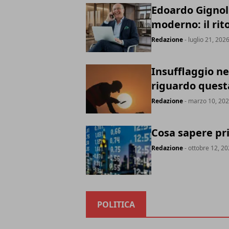
Edoardo Gignoli
moderno: il ri
Redazione
- luglio 21, 202
Insufflaggio nel
riguardo quest
Redazione
- marzo 10, 20
Cosa sapere pri
Redazione
- ottobre 12, 2
POLITICA