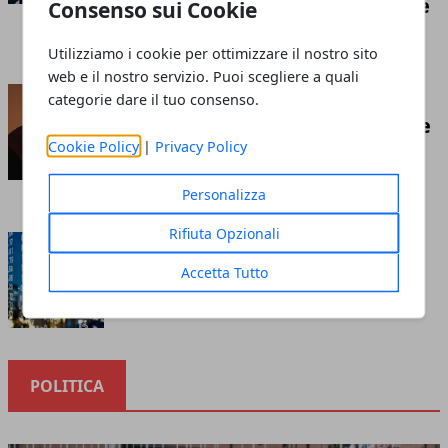
competizione economica globale
Consenso sui Cookie
Redazione
- luglio 21, 2026
Utilizziamo i cookie per ottimizzare il nostro sito
web e il nostro servizio. Puoi scegliere a quali
Insufflaggio nell’edilizia: ecco
categorie dare il tuo consenso.
cos’è e tutto ciò che c’è da sapere
Cookie Policy
|
Privacy Policy
riguardo questa tecnica
Redazione
- marzo 10, 2023
Personalizza
Rifiuta Opzionali
Cosa sapere prima di investire
nella borsa online
Accetta Tutto
Redazione
- ottobre 12, 2020
POLITICA