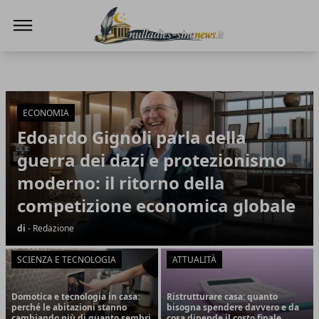
NullaDies-SineNews
NullaDies-SineNews
Articoli in Evidenza
ECONOMIA
Edoardo Gignoli parla della
guerra dei dazi e protezionismo
moderno: il ritorno della
competizione economica globale
di
- Redazione
SCIENZA E TECNOLOGIA
ATTUALITÀ
Domotica e tecnologia in casa:
Ristrutturare casa: quanto
perché le abitazioni stanno
bisogna spendere davvero e da
cambiando più di quanto sembri
cosa dipende il costo finale