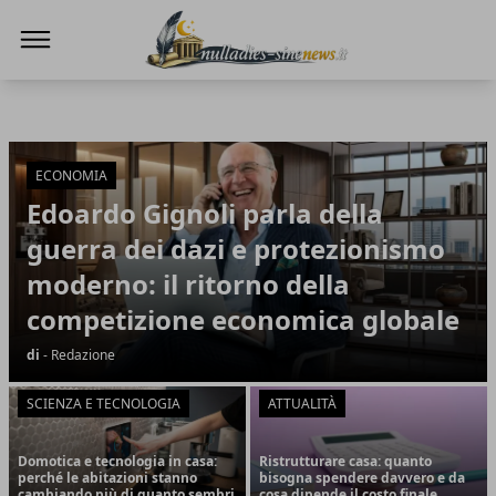
NullaDies-SineNews
NullaDies-SineNews
Articoli in Evidenza
ECONOMIA
Edoardo Gignoli parla della
guerra dei dazi e protezionismo
moderno: il ritorno della
competizione economica globale
di
- Redazione
SCIENZA E TECNOLOGIA
ATTUALITÀ
Domotica e tecnologia in casa:
Ristrutturare casa: quanto
perché le abitazioni stanno
bisogna spendere davvero e da
cambiando più di quanto sembri
cosa dipende il costo finale