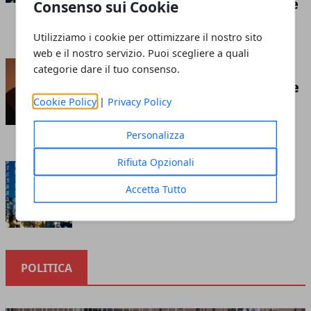
competizione economica globale
Consenso sui Cookie
Redazione
- luglio 21, 2026
Utilizziamo i cookie per ottimizzare il nostro sito
web e il nostro servizio. Puoi scegliere a quali
Insufflaggio nell’edilizia: ecco
categorie dare il tuo consenso.
cos’è e tutto ciò che c’è da sapere
Cookie Policy
|
Privacy Policy
riguardo questa tecnica
Redazione
- marzo 10, 2023
Personalizza
Rifiuta Opzionali
Cosa sapere prima di investire
nella borsa online
Accetta Tutto
Redazione
- ottobre 12, 2020
POLITICA