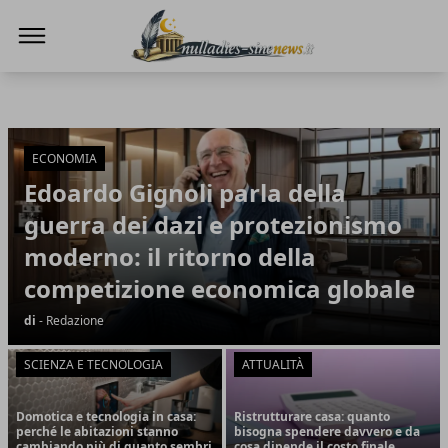
NullaDies-SineNews
NullaDies-SineNews
Articoli in Evidenza
ECONOMIA
Edoardo Gignoli parla della
guerra dei dazi e protezionismo
moderno: il ritorno della
competizione economica globale
di
- Redazione
SCIENZA E TECNOLOGIA
ATTUALITÀ
Domotica e tecnologia in casa:
Ristrutturare casa: quanto
perché le abitazioni stanno
bisogna spendere davvero e da
cambiando più di quanto sembri
cosa dipende il costo finale