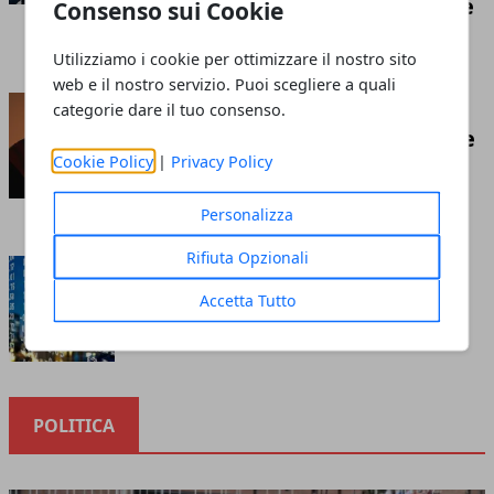
competizione economica globale
Consenso sui Cookie
Redazione
- luglio 21, 2026
Utilizziamo i cookie per ottimizzare il nostro sito
web e il nostro servizio. Puoi scegliere a quali
Insufflaggio nell’edilizia: ecco
categorie dare il tuo consenso.
cos’è e tutto ciò che c’è da sapere
Cookie Policy
|
Privacy Policy
riguardo questa tecnica
Redazione
- marzo 10, 2023
Personalizza
Rifiuta Opzionali
Cosa sapere prima di investire
nella borsa online
Accetta Tutto
Redazione
- ottobre 12, 2020
POLITICA