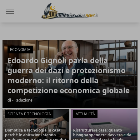
NullaDies-SineNews
NullaDies-SineNews
Articoli in Evidenza
ECONOMIA
Edoardo Gignoli parla della
guerra dei dazi e protezionismo
moderno: il ritorno della
competizione economica globale
di
- Redazione
SCIENZA E TECNOLOGIA
ATTUALITÀ
Domotica e tecnologia in casa:
Ristrutturare casa: quanto
perché le abitazioni stanno
bisogna spendere davvero e da
cambiando più di quanto sembri
cosa dipende il costo finale