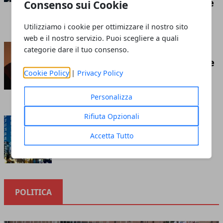
competizione economica globale
Consenso sui Cookie
Redazione
- luglio 21, 2026
Utilizziamo i cookie per ottimizzare il nostro sito
web e il nostro servizio. Puoi scegliere a quali
Insufflaggio nell’edilizia: ecco
categorie dare il tuo consenso.
cos’è e tutto ciò che c’è da sapere
Cookie Policy
|
Privacy Policy
riguardo questa tecnica
Redazione
- marzo 10, 2023
Personalizza
Rifiuta Opzionali
Cosa sapere prima di investire
nella borsa online
Accetta Tutto
Redazione
- ottobre 12, 2020
POLITICA