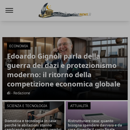
NullaDies-SineNews
NullaDies-SineNews
Articoli in Evidenza
ECONOMIA
Edoardo Gignoli parla della
guerra dei dazi e protezionismo
moderno: il ritorno della
competizione economica globale
di
- Redazione
SCIENZA E TECNOLOGIA
ATTUALITÀ
Domotica e tecnologia in casa:
Ristrutturare casa: quanto
perché le abitazioni stanno
bisogna spendere davvero e da
cambiando più di quanto sembri
cosa dipende il costo finale