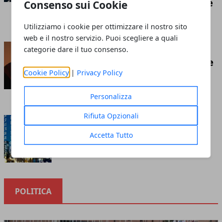
competizione economica globale
Consenso sui Cookie
Redazione
- luglio 21, 2026
Utilizziamo i cookie per ottimizzare il nostro sito
web e il nostro servizio. Puoi scegliere a quali
Insufflaggio nell’edilizia: ecco
categorie dare il tuo consenso.
cos’è e tutto ciò che c’è da sapere
Cookie Policy
|
Privacy Policy
riguardo questa tecnica
Redazione
- marzo 10, 2023
Personalizza
Rifiuta Opzionali
Cosa sapere prima di investire
nella borsa online
Accetta Tutto
Redazione
- ottobre 12, 2020
POLITICA