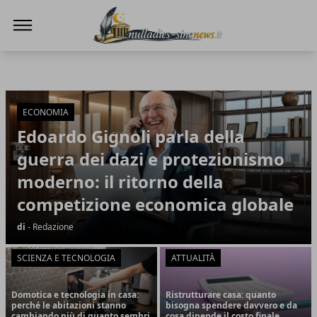
NullaDies-SineNews
NullaDies-SineNews
Articoli in Evidenza
ECONOMIA
Edoardo Gignoli parla della
guerra dei dazi e protezionismo
moderno: il ritorno della
competizione economica globale
di
- Redazione
SCIENZA E TECNOLOGIA
ATTUALITÀ
Domotica e tecnologia in casa:
Ristrutturare casa: quanto
perché le abitazioni stanno
bisogna spendere davvero e da
cambiando più di quanto sembri
cosa dipende il costo finale