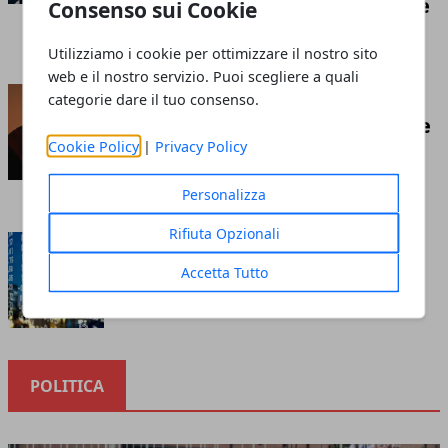
competizione economica globale
Consenso sui Cookie
Redazione
- luglio 21, 2026
Utilizziamo i cookie per ottimizzare il nostro sito
web e il nostro servizio. Puoi scegliere a quali
Insufflaggio nell’edilizia: ecco
categorie dare il tuo consenso.
cos’è e tutto ciò che c’è da sapere
Cookie Policy
|
Privacy Policy
riguardo questa tecnica
Redazione
- marzo 10, 2023
Personalizza
Rifiuta Opzionali
Cosa sapere prima di investire
nella borsa online
Accetta Tutto
Redazione
- ottobre 12, 2020
POLITICA