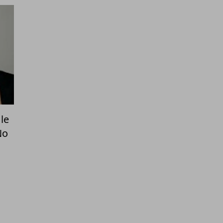
le
No