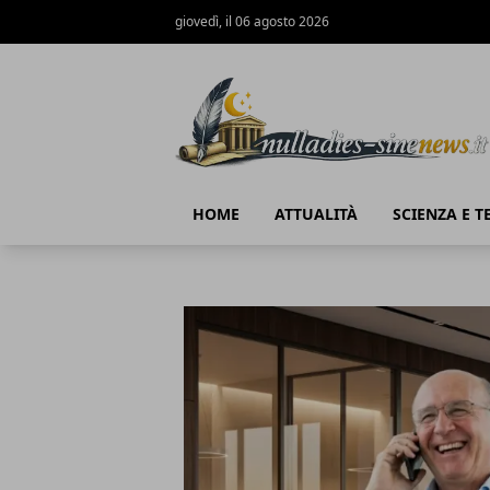
giovedì, il 06 agosto 2026
NullaDies-SineNews
HOME
ATTUALITÀ
SCIENZA E 
NullaDies-SineNews
Articoli in Evidenza