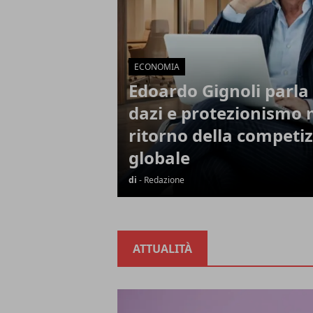
ECONOMIA
Edoardo Gignoli parla 
dazi e protezionismo 
ritorno della competi
globale
di
- Redazione
ATTUALITÀ