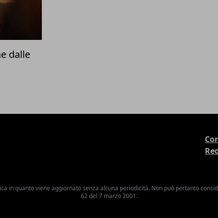
e dalle
Con
Re
ica in quanto viene aggiornato senza alcuna periodicità. Non può pertanto consider
62 del 7 marzo 2001.