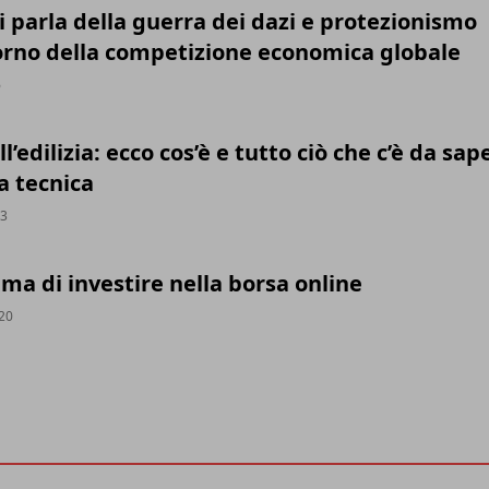
 parla della guerra dei dazi e protezionismo
torno della competizione economica globale
6
l’edilizia: ecco cos’è e tutto ciò che c’è da sap
a tecnica
23
ma di investire nella borsa online
020