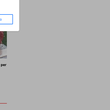
to
 per