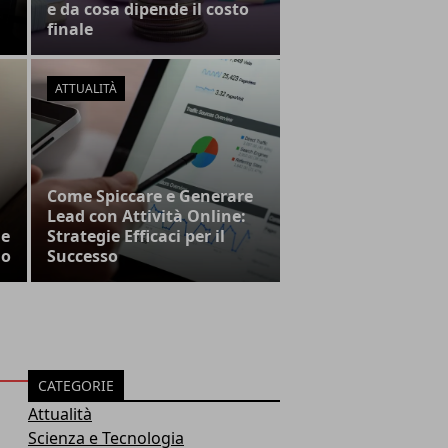
e da cosa dipende il costo
finale
ATTUALITÀ
Come Spiccare e Generare
Lead con Attività Online:
 e
Strategie Efficaci per il
no
Successo
CATEGORIE
Attualità
Scienza e Tecnologia