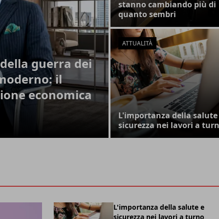
stanno cambiando più di
quanto sembri
ATTUALITÀ
della guerra dei
moderno: il
zione economica
L'importanza della salute
sicurezza nei lavori a tur
L'importanza della salute e
sicurezza nei lavori a turno