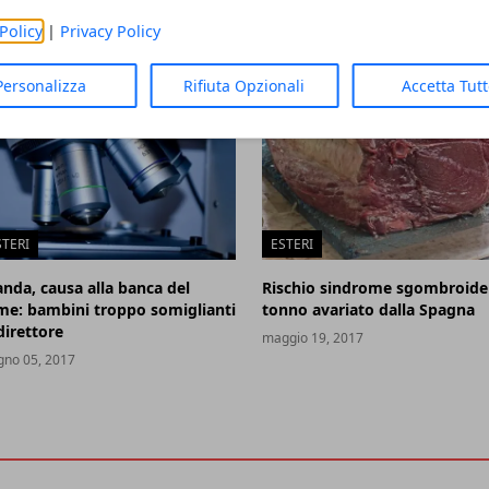
Policy
|
Privacy Policy
Personalizza
Rifiuta Opzionali
Accetta Tut
STERI
ESTERI
anda, causa alla banca del
Rischio sindrome sgombroide
me: bambini troppo somiglianti
tonno avariato dalla Spagna
direttore
maggio 19, 2017
gno 05, 2017