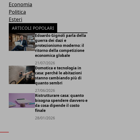
Economia
Politica
Esteri
d
ARTICOLI POPOLARI
Edoardo Gignoli parla della
guerra dei dazi e
protezionismo moderno: il
ritorno della competizione
economica globale
21/07/2026
Domotica e tecnologia in
casa: perché le abitazioni
stanno cambiando più di
quanto sembri
27/06/2026
Ristrutturare casa: quanto
bisogna spendere davvero e
da cosa dipende il costo
finale
28/01/2026