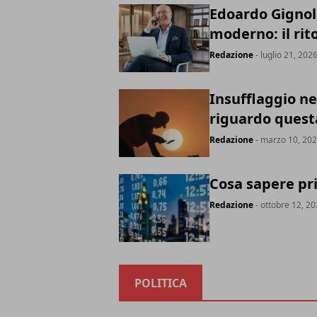
Edoardo Gignoli
moderno: il ri
Redazione
- luglio 21, 202
Insufflaggio nel
riguardo quest
Redazione
- marzo 10, 20
Cosa sapere pri
Redazione
- ottobre 12, 2
POLITICA