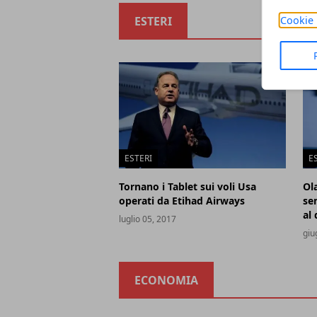
Cookie 
ESTERI
ESTERI
E
Tornano i Tablet sui voli Usa
Ol
operati da Etihad Airways
se
al 
luglio 05, 2017
giu
ECONOMIA