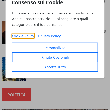
competizione economica globale
Consenso sui Cookie
Redazione
- luglio 21, 2026
Utilizziamo i cookie per ottimizzare il nostro sito
web e il nostro servizio. Puoi scegliere a quali
Insufflaggio nell’edilizia: ecco
categorie dare il tuo consenso.
cos’è e tutto ciò che c’è da sapere
Cookie Policy
|
Privacy Policy
riguardo questa tecnica
Redazione
- marzo 10, 2023
Personalizza
Rifiuta Opzionali
Cosa sapere prima di investire
nella borsa online
Accetta Tutto
Redazione
- ottobre 12, 2020
POLITICA