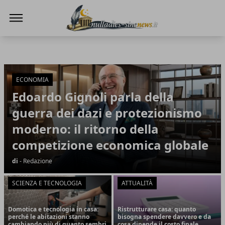
NullaDies-SineNews
NullaDies-SineNews
Articoli in Evidenza
ECONOMIA
Edoardo Gignoli parla della
guerra dei dazi e protezionismo
moderno: il ritorno della
competizione economica globale
di
- Redazione
SCIENZA E TECNOLOGIA
ATTUALITÀ
Domotica e tecnologia in casa:
Ristrutturare casa: quanto
perché le abitazioni stanno
bisogna spendere davvero e da
cambiando più di quanto sembri
cosa dipende il costo finale