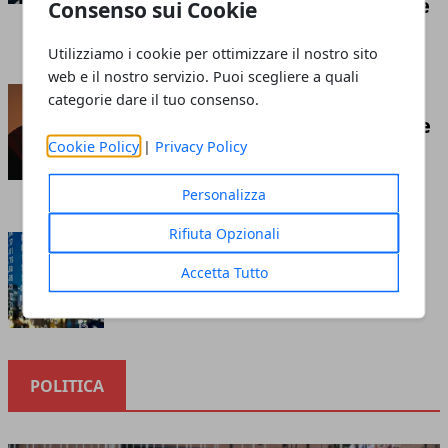
competizione economica globale
Consenso sui Cookie
Redazione
- luglio 21, 2026
Utilizziamo i cookie per ottimizzare il nostro sito
web e il nostro servizio. Puoi scegliere a quali
Insufflaggio nell’edilizia: ecco
categorie dare il tuo consenso.
cos’è e tutto ciò che c’è da sapere
Cookie Policy
|
Privacy Policy
riguardo questa tecnica
Redazione
- marzo 10, 2023
Personalizza
Rifiuta Opzionali
Cosa sapere prima di investire
nella borsa online
Accetta Tutto
Redazione
- ottobre 12, 2020
POLITICA