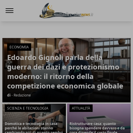
NullaDies-SineNews
NullaDies-SineNews
Articoli in Evidenza
ECONOMIA
Edoardo Gignoli parla della
guerra dei dazi e protezionismo
moderno: il ritorno della
competizione economica globale
di
- Redazione
SCIENZA E TECNOLOGIA
ATTUALITÀ
Domotica e tecnologia in casa:
Ristrutturare casa: quanto
perché le abitazioni stanno
bisogna spendere davvero e da
cambiando più di quanto sembri
cosa dipende il costo finale