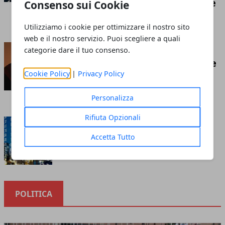
competizione economica globale
Consenso sui Cookie
Redazione
- luglio 21, 2026
Utilizziamo i cookie per ottimizzare il nostro sito
web e il nostro servizio. Puoi scegliere a quali
Insufflaggio nell’edilizia: ecco
categorie dare il tuo consenso.
cos’è e tutto ciò che c’è da sapere
Cookie Policy
|
Privacy Policy
riguardo questa tecnica
Redazione
- marzo 10, 2023
Personalizza
Rifiuta Opzionali
Cosa sapere prima di investire
nella borsa online
Accetta Tutto
Redazione
- ottobre 12, 2020
POLITICA