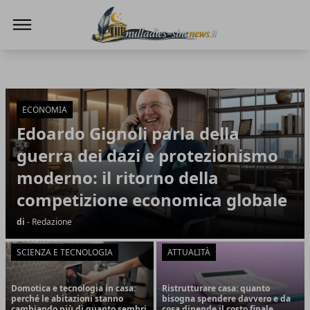
NullaDies-SineNews
NullaDies-SineNews
Articoli in Evidenza
ECONOMIA
Edoardo Gignoli parla della
guerra dei dazi e protezionismo
moderno: il ritorno della
competizione economica globale
di
- Redazione
SCIENZA E TECNOLOGIA
ATTUALITÀ
Domotica e tecnologia in casa:
Ristrutturare casa: quanto
perché le abitazioni stanno
bisogna spendere davvero e da
cambiando più di quanto sembri
cosa dipende il costo finale