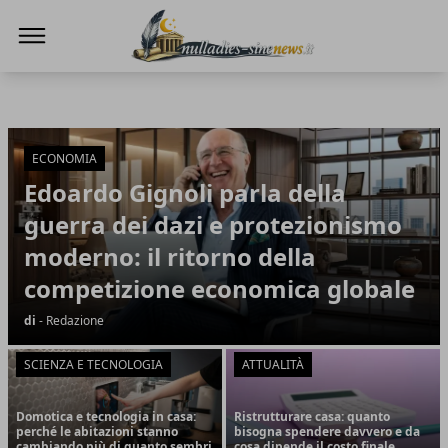
NullaDies-SineNews
NullaDies-SineNews
Articoli in Evidenza
ECONOMIA
Edoardo Gignoli parla della
guerra dei dazi e protezionismo
moderno: il ritorno della
competizione economica globale
di
- Redazione
SCIENZA E TECNOLOGIA
ATTUALITÀ
Domotica e tecnologia in casa:
Ristrutturare casa: quanto
perché le abitazioni stanno
bisogna spendere davvero e da
cambiando più di quanto sembri
cosa dipende il costo finale