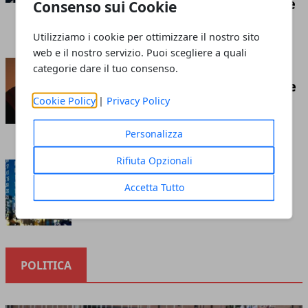
competizione economica globale
Consenso sui Cookie
Redazione
- luglio 21, 2026
Utilizziamo i cookie per ottimizzare il nostro sito
web e il nostro servizio. Puoi scegliere a quali
Insufflaggio nell’edilizia: ecco
categorie dare il tuo consenso.
cos’è e tutto ciò che c’è da sapere
Cookie Policy
|
Privacy Policy
riguardo questa tecnica
Redazione
- marzo 10, 2023
Personalizza
Rifiuta Opzionali
Cosa sapere prima di investire
nella borsa online
Accetta Tutto
Redazione
- ottobre 12, 2020
POLITICA